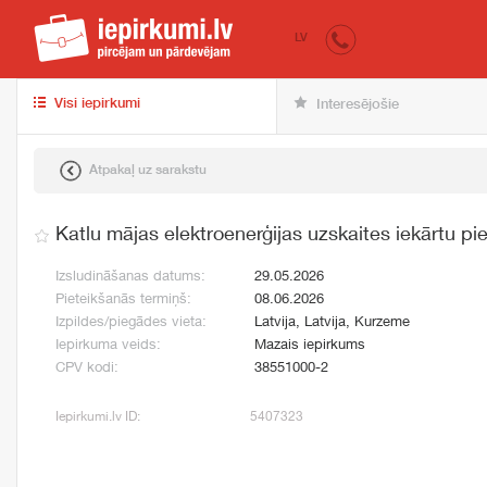
iepirkumi.lv
pir
LV
Visi iepirkumi
Interesējošie
Atpakaļ uz sarakstu
Katlu mājas elektroenerģijas uzskaites iekārtu p
Izsludināšanas datums:
29.05.2026
Pieteikšanās termiņš:
08.06.2026
Izpildes/piegādes vieta:
Latvija, Latvija, Kurzeme
Iepirkuma veids:
Mazais iepirkums
CPV kodi:
38551000-2
Iepirkumi.lv ID:
5407323