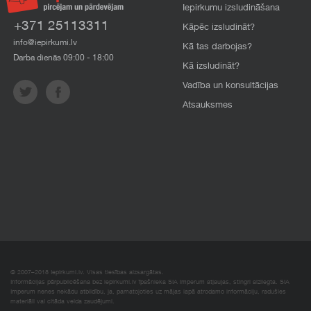
Iepirkumu izsludināšana
+371 25113311
Kāpēc izsludināt?
info@iepirkumi.lv
Kā tas darbojas?
Darba dienās 09:00 - 18:00
Kā izsludināt?
Vadība un konsultācijas
Atsauksmes
© 2007–2018 Iepirkumi.lv. Visas tiesības aizsargātas.
Informācijas pārpublicēšana bez iepirkumi.lv īpašnieka SIA Imperum atļaujas, stingri aizliegta. SIA
Imperum nenes nekādu atbildību, ja, pamatojoties uz mājas lapā atrodamo informāciju, radušies
materiāli vai citāda veida zaudējumi.