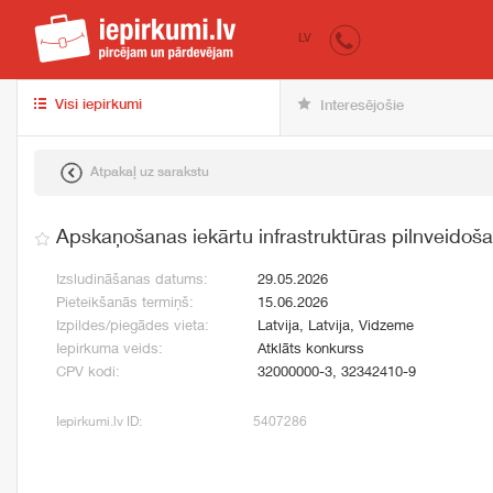
iepirkumi.lv
pir
LV
Visi iepirkumi
Interesējošie
Atpakaļ uz sarakstu
Apskaņošanas iekārtu infrastruktūras pilnveidoš
Izsludināšanas datums:
29.05.2026
Pieteikšanās termiņš:
15.06.2026
Izpildes/piegādes vieta:
Latvija, Latvija, Vidzeme
Iepirkuma veids:
Atklāts konkurss
CPV kodi:
32000000-3, 32342410-9
Iepirkumi.lv ID:
5407286