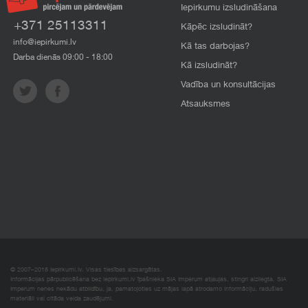
Iepirkumu izsludināšana
+371 25113311
Kāpēc izsludināt?
info@iepirkumi.lv
Kā tas darbojas?
Darba dienās 09:00 - 18:00
Kā izsludināt?
Vadība un konsultācijas
Atsauksmes
© 2007–2018 Iepirkumi.lv. Visas tiesības aizsargātas.
Informācijas pārpublicēšana bez iepirkumi.lv īpašnieka SIA Imperum atļaujas, stingri aizliegta. SIA
Imperum nenes nekādu atbildību, ja, pamatojoties uz mājas lapā atrodamo informāciju, radušies
materiāli vai citāda veida zaudējumi.