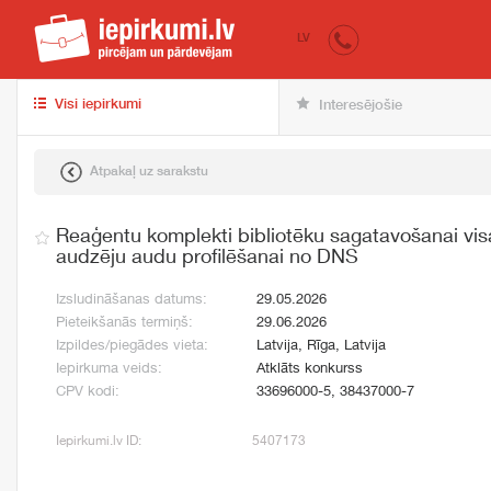
iepirkumi.lv
pir
LV
Visi iepirkumi
Interesējošie
Atpakaļ uz sarakstu
Reaģentu komplekti bibliotēku sagatavošanai vi
audzēju audu profilēšanai no DNS
Izsludināšanas datums:
29.05.2026
Pieteikšanās termiņš:
29.06.2026
Izpildes/piegādes vieta:
Latvija, Rīga, Latvija
Iepirkuma veids:
Atklāts konkurss
CPV kodi:
33696000-5, 38437000-7
Iepirkumi.lv ID:
5407173