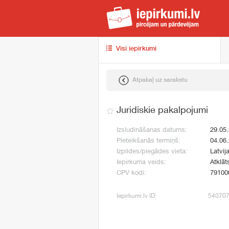
iep
Visi iepirkumi
Atpakaļ uz sarakstu
Juridiskie pakalpojumi
Izsludināšanas datums:
29.05
Pieteikšanās termiņš:
04.06
Izpildes/piegādes vieta:
Latvij
Iepirkuma veids:
Atklāt
CPV kodi:
79100
Iepirkumi.lv ID:
54070