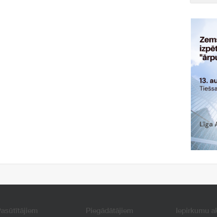
asūtītājiem
Piegādātājiem
Iepirkumu a