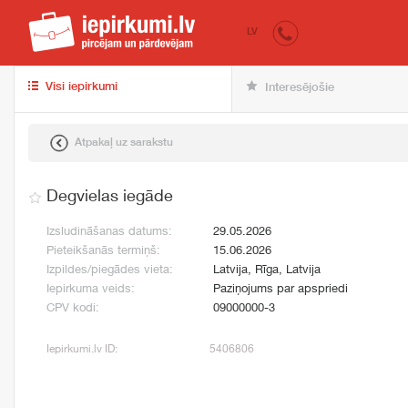
iepirkumi.lv
pir
LV
Visi iepirkumi
Interesējošie
Atpakaļ uz sarakstu
Degvielas iegāde
Izsludināšanas datums:
29.05.2026
Pieteikšanās termiņš:
15.06.2026
Izpildes/piegādes vieta:
Latvija, Rīga, Latvija
Iepirkuma veids:
Paziņojums par apspriedi
CPV kodi:
09000000-3
Iepirkumi.lv ID:
5406806