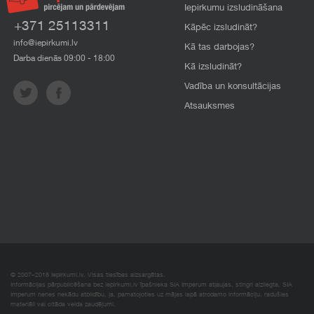
Iepirkumu izsludināšana
+371 25113311
Kāpēc izsludināt?
info@iepirkumi.lv
Kā tas darbojas?
Darba dienās 09:00 - 18:00
Kā izsludināt?
Vadība un konsultācijas
Atsauksmes
© 2007–2018 Iepirkumi.lv. Visas tiesības aizsargātas.
Informācijas pārpublicēšana bez iepirkumi.lv īpašnieka SIA Imperum atļaujas, stingri aizliegta. SIA
Imperum nenes nekādu atbildību, ja, pamatojoties uz mājas lapā atrodamo informāciju, radušies
materiāli vai citāda veida zaudējumi.