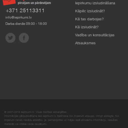
Iepirkumu izsludināšana
+371 25113311
Kāpēc izsludināt?
info@iepirkumi.lv
Kā tas darbojas?
Darba dienās 09:00 - 18:00
Kā izsludināt?
Vadība un konsultācijas
Atsauksmes
© 2007–2018 Iepirkumi.lv. Visas tiesības aizsargātas.
Informācijas pārpublicēšana bez iepirkumi.lv īpašnieka SIA Imperum atļaujas, stingri aizliegta. SIA
Imperum nenes nekādu atbildību, ja, pamatojoties uz mājas lapā atrodamo informāciju, radušies
materiāli vai citāda veida zaudējumi.