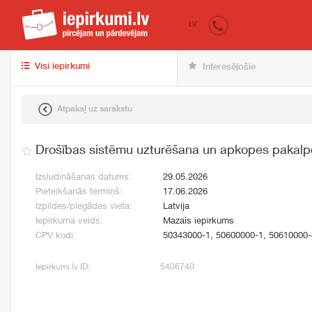
iepirkumi.lv
pir
LV
Visi iepirkumi
Interesējošie
Atpakaļ uz sarakstu
Drošības sistēmu uzturēšana un apkopes pakalp
Izsludināšanas datums:
29.05.2026
Pieteikšanās termiņš:
17.06.2026
Izpildes/piegādes vieta:
Latvija
Iepirkuma veids:
Mazais iepirkums
CPV kodi:
50343000-1, 50600000-1, 50610000-
Iepirkumi.lv ID:
5406740