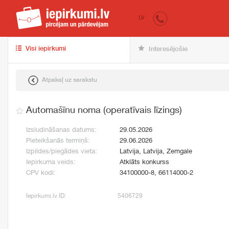
iepirkumi.lv
pir
LV
Visi iepirkumi
Interesējošie
Atpakaļ uz sarakstu
Automašīnu noma (operatīvais līzings)
Izsludināšanas datums:
29.05.2026
Pieteikšanās termiņš:
29.06.2026
Izpildes/piegādes vieta:
Latvija, Latvija, Zemgale
Iepirkuma veids:
Atklāts konkurss
CPV kodi:
34100000-8, 66114000-2
Iepirkumi.lv ID:
5406729