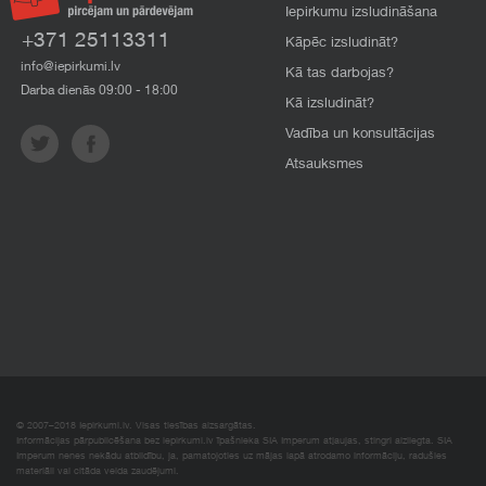
Iepirkumu izsludināšana
+371 25113311
Kāpēc izsludināt?
info@iepirkumi.lv
Kā tas darbojas?
Darba dienās 09:00 - 18:00
Kā izsludināt?
Vadība un konsultācijas
Atsauksmes
© 2007–2018 Iepirkumi.lv. Visas tiesības aizsargātas.
Informācijas pārpublicēšana bez iepirkumi.lv īpašnieka SIA Imperum atļaujas, stingri aizliegta. SIA
Imperum nenes nekādu atbildību, ja, pamatojoties uz mājas lapā atrodamo informāciju, radušies
materiāli vai citāda veida zaudējumi.