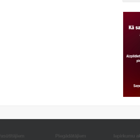
asūtītājiem
Piegādātājiem
Iepirkumu a