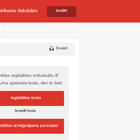
pirkumu datubāze
Ienākt
Drukāt
vēlies iegādāties individuālu šī
kuma apskates kodu, dari to šeit:
Iegādāties kodu
Ievadīt kodu
teikties izmēģinājuma periodam