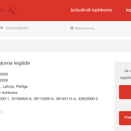
irkumi.lv
pircējam un pārdevējam
Izsludināt iepirkumu
Ie
LV
Interesējošie
Būvieceres
kojuma iegāde
Ja 
.2026
iepir
.2026
, Latvija, Pierīga
s konkurss
000-1, 33190000-8, 39112000-0, 39143112-4, 42923000-2
33
Pie