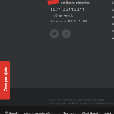
I
+371 25113311
K
info@iepirkumi.lv
K
Darba dienās 09:00 - 18:00
K
V
A
Ziņot par kļūdu
© 2007–2018 Iepirkumi.lv. Visas tiesības aizsargātas.
Informācijas pārpublicēšana bez iepirkumi.lv īpašnieka SIA Impe
Imperum nenes nekādu atbildību, ja, pamatojoties uz mājas l
materiāli vai citāda veida zaudējumi.