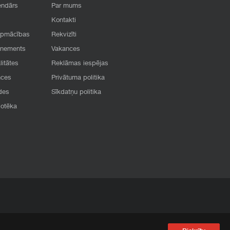
endārs
Par mums
Kontakti
apmācības
Rekvizīti
onements
Vakances
litātes
Reklāmas iespējas
nces
Privātuma politika
des
Sīkdatņu politika
iotēka