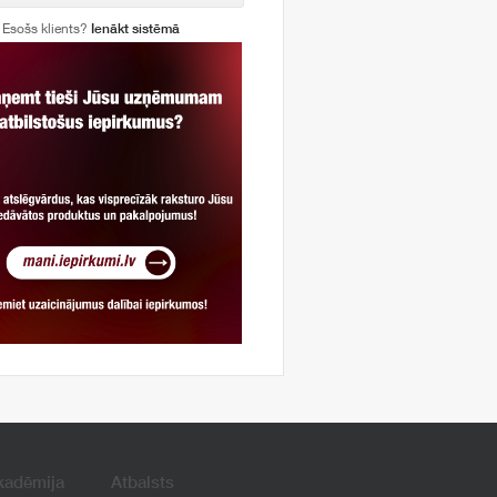
Esošs klients?
Ienākt sistēmā
kadēmija
Atbalsts