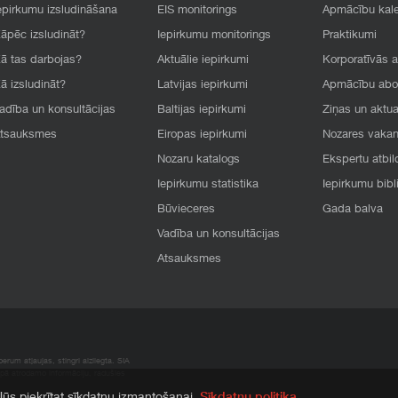
epirkumu izsludināšana
EIS monitorings
Apmācību kal
āpēc izsludināt?
Iepirkumu monitorings
Praktikumi
ā tas darbojas?
Aktuālie iepirkumi
Korporatīvās 
ā izsludināt?
Latvijas iepirkumi
Apmācību ab
adība un konsultācijas
Baltijas iepirkumi
Ziņas un aktua
tsauksmes
Eiropas iepirkumi
Nozares vaka
Nozaru katalogs
Ekspertu atbil
Iepirkumu statistika
Iepirkumu bibl
Būvieceres
Gada balva
Vadība un konsultācijas
Atsauksmes
rum atļaujas, stingri aizliegta. SIA
apā atrodamo informāciju, radušies