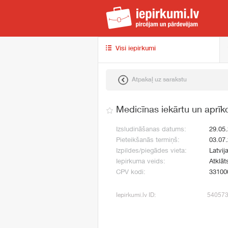
iep
Visi iepirkumi
Atpakaļ uz sarakstu
Medicīnas iekārtu un aprī
Izsludināšanas datums:
29.05
Pieteikšanās termiņš:
03.07
Izpildes/piegādes vieta:
Latvija
Iepirkuma veids:
Atklāt
CPV kodi:
33100
Iepirkumi.lv ID:
54057