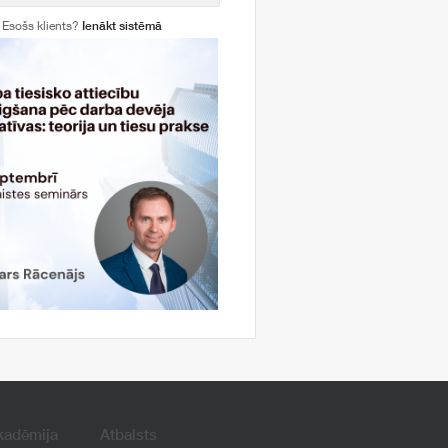
Esošs klients?
Ienākt sistēmā
kadēmija
Atbalsts