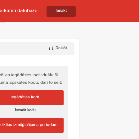
pirkumu datubāze
Ienākt
Drukāt
vēlies iegādāties individuālu šī
kuma apskates kodu, dari to šeit:
Iegādāties kodu
Ievadīt kodu
teikties izmēģinājuma periodam