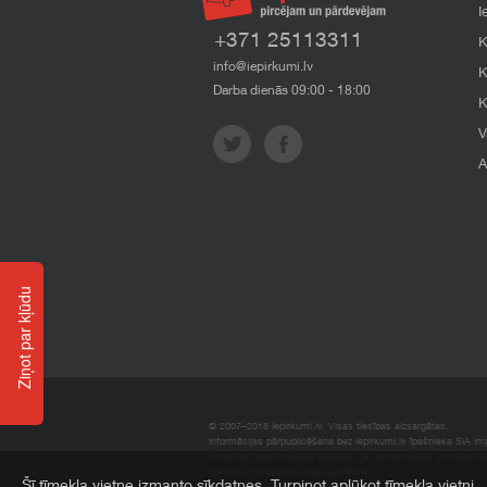
I
+371 25113311
K
info@iepirkumi.lv
K
Darba dienās 09:00 - 18:00
K
V
A
Ziņot par kļūdu
© 2007–2018 Iepirkumi.lv. Visas tiesības aizsargātas.
Informācijas pārpublicēšana bez iepirkumi.lv īpašnieka SIA Impe
Imperum nenes nekādu atbildību, ja, pamatojoties uz mājas l
materiāli vai citāda veida zaudējumi.