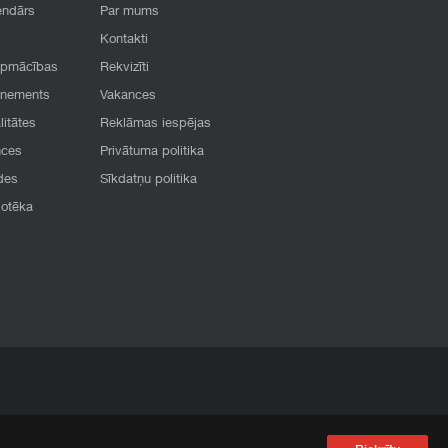
endārs
Par mums
Kontakti
apmācības
Rekvizīti
onements
Vakances
litātes
Reklāmas iespējas
nces
Privātuma politika
des
Sīkdatņu politika
iotēka