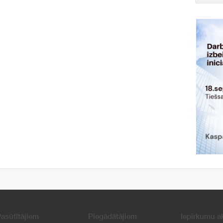
asūtītājiem
Piegādātājiem
Iepirkumu a