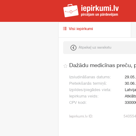
iep
Visi iepirkumi
Atpakaļ uz sarakstu
Dažādu medicīnas preču, p
Izsludināšanas datums:
29.05
Pieteikšanās termiņš:
30.06
Izpildes/piegādes vieta:
Latvij
Iepirkuma veids:
Atklāt
CPV kodi:
33000
Iepirkumi.lv ID:
54055