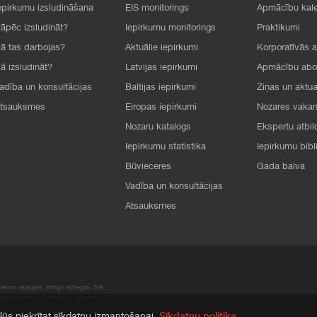
epirkumu izsludināšana
EIS monitorings
Apmācību kal
āpēc izsludināt?
Iepirkumu monitorings
Praktikumi
ā tas darbojas?
Aktuālie iepirkumi
Korporatīvās 
ā izsludināt?
Latvijas iepirkumi
Apmācību ab
adība un konsultācijas
Baltijas iepirkumi
Ziņas un aktua
tsauksmes
Eiropas iepirkumi
Nozares vaka
Nozaru katalogs
Ekspertu atbil
Iepirkumu statistika
Iepirkumu bibl
Būvieceres
Gada balva
Vadība un konsultācijas
Atsauksmes
rum atļaujas, stingri aizliegta. SIA
apā atrodamo informāciju, radušies