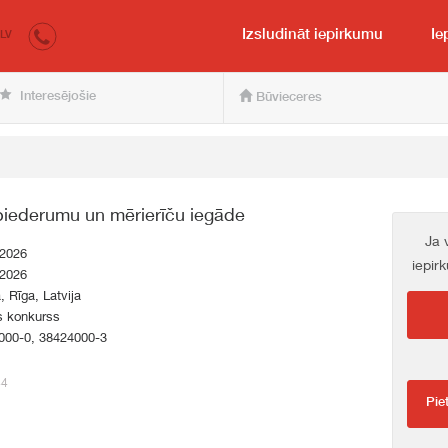
irkumi.lv
pircējam un pārdevējam
Izsludināt iepirkumu
Ie
LV
Interesējošie
Būvieceres
iederumu un mērierīču iegāde
Ja 
.2026
iepir
.2026
a, Rīga, Latvija
s konkurss
000-0, 38424000-3
44
Pie