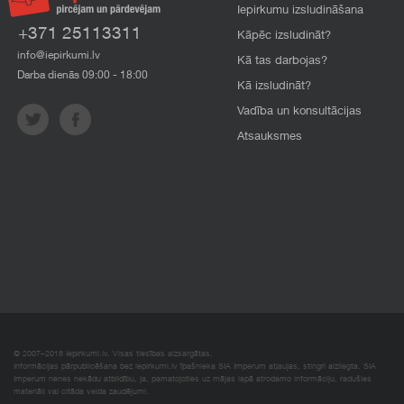
Iepirkumu izsludināšana
+371 25113311
Kāpēc izsludināt?
info@iepirkumi.lv
Kā tas darbojas?
Darba dienās 09:00 - 18:00
Kā izsludināt?
Vadība un konsultācijas
Atsauksmes
© 2007–2018 Iepirkumi.lv. Visas tiesības aizsargātas.
Informācijas pārpublicēšana bez iepirkumi.lv īpašnieka SIA Imperum atļaujas, stingri aizliegta. SIA
Imperum nenes nekādu atbildību, ja, pamatojoties uz mājas lapā atrodamo informāciju, radušies
materiāli vai citāda veida zaudējumi.