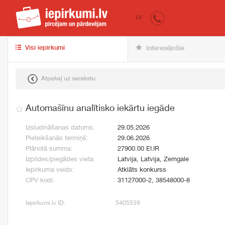
iepirkumi.lv
pir
LV
Visi iepirkumi
Interesējošie
Atpakaļ uz sarakstu
Automašīnu analītisko iekārtu iegāde
Izsludināšanas datums:
29.05.2026
Pieteikšanās termiņš:
29.06.2026
Plānotā summa:
27900.00 EUR
Izpildes/piegādes vieta:
Latvija, Latvija, Zemgale
Iepirkuma veids:
Atklāts konkurss
CPV kodi:
31127000-2, 38548000-8
Iepirkumi.lv ID:
5405539