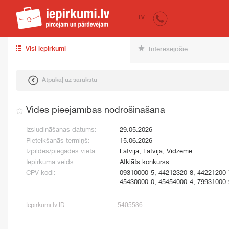
iepirkumi.lv
pir
LV
Visi iepirkumi
Interesējošie
Atpakaļ uz sarakstu
Vides pieejamības nodrošināšana
Izsludināšanas datums:
29.05.2026
Pieteikšanās termiņš:
15.06.2026
Izpildes/piegādes vieta:
Latvija, Latvija, Vidzeme
Iepirkuma veids:
Atklāts konkurss
CPV kodi:
09310000-5, 44212320-8, 44221200-
45430000-0, 45454000-4, 79931000-
Iepirkumi.lv ID:
5405536