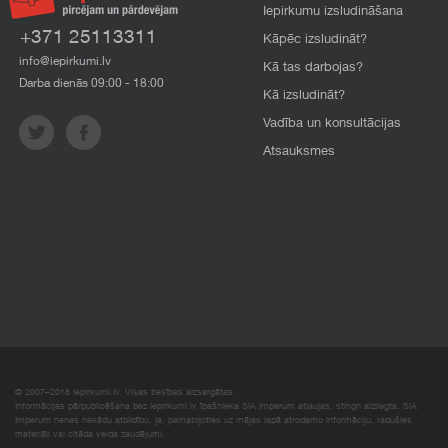
Iepirkumu izsludināšana
+371 25113311
Kāpēc izsludināt?
info@iepirkumi.lv
Kā tas darbojas?
Darba dienās 09:00 - 18:00
Kā izsludināt?
Vadība un konsultācijas
Atsauksmes
© 2007–2018 Iepirkumi.lv. Visas tiesības aizsargātas.
Informācijas pārpublicēšana bez iepirkumi.lv īpašnieka SIA Imperum atļaujas, stingri aizliegta. SIA
Imperum nenes nekādu atbildību, ja, pamatojoties uz mājas lapā atrodamo informāciju, radušies
materiāli vai citāda veida zaudējumi.