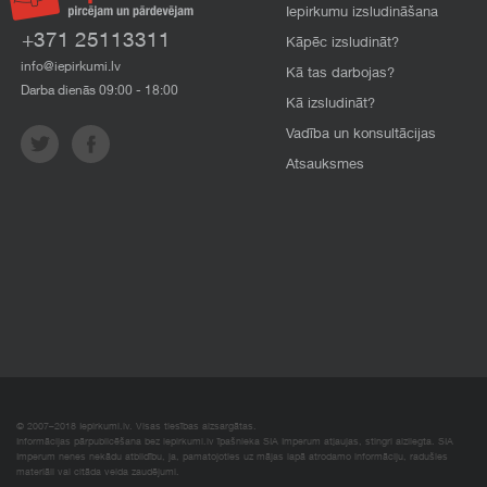
Iepirkumu izsludināšana
+371 25113311
Kāpēc izsludināt?
info@iepirkumi.lv
Kā tas darbojas?
Darba dienās 09:00 - 18:00
Kā izsludināt?
Vadība un konsultācijas
Atsauksmes
© 2007–2018 Iepirkumi.lv. Visas tiesības aizsargātas.
Informācijas pārpublicēšana bez iepirkumi.lv īpašnieka SIA Imperum atļaujas, stingri aizliegta. SIA
Imperum nenes nekādu atbildību, ja, pamatojoties uz mājas lapā atrodamo informāciju, radušies
materiāli vai citāda veida zaudējumi.