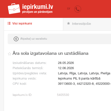
iepirkumi.lv
pir
LV
Visi iepirkumi
Interesējošie
Atpakaļ uz sarakstu
Āra sola izgatavošana un uzstādīšana
Izsludināšanas datums:
28.05.2026
Pieteikšanās termiņš:
12.06.2026
Izpildes/piegādes vieta:
Latvija, Rīga, Latvija, Latvija, Pierīga
Iepirkuma veids:
Iepirkums PIL 9.panta kārtībā
CPV kodi:
39113600-3, 44212320-8, 45220000-
Iepirkumi.lv ID:
5405530