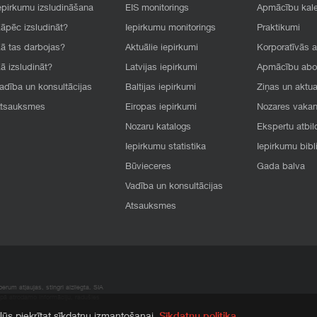
epirkumu izsludināšana
EIS monitorings
Apmācību kal
āpēc izsludināt?
Iepirkumu monitorings
Praktikumi
ā tas darbojas?
Aktuālie iepirkumi
Korporatīvās 
ā izsludināt?
Latvijas iepirkumi
Apmācību ab
adība un konsultācijas
Baltijas iepirkumi
Ziņas un aktua
tsauksmes
Eiropas iepirkumi
Nozares vaka
Nozaru katalogs
Ekspertu atbil
Iepirkumu statistika
Iepirkumu bibl
Būvieceres
Gada balva
Vadība un konsultācijas
Atsauksmes
rum atļaujas, stingri aizliegta. SIA
apā atrodamo informāciju, radušies