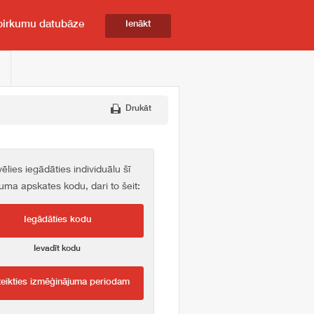
pirkumu datubāze
Ienākt
Drukāt
vēlies iegādāties individuālu šī
kuma apskates kodu, dari to šeit:
Iegādāties kodu
Ievadīt kodu
teikties izmēģinājuma periodam