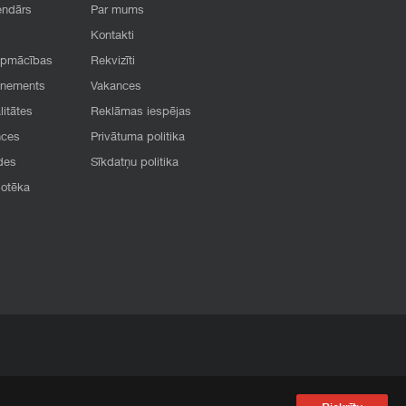
endārs
Par mums
Kontakti
apmācības
Rekvizīti
onements
Vakances
litātes
Reklāmas iespējas
nces
Privātuma politika
des
Sīkdatņu politika
iotēka