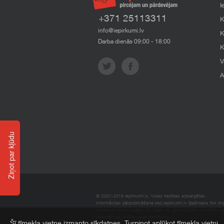
I
+371 25113311
K
info@iepirkumi.lv
K
Darba dienās 09:00 - 18:00
K
V
A
Ziņot par kļūdu
© 2007–2018 Iepirkumi.lv. Visas tiesības aizsargātas.
Informācijas pārpublicēšana bez iepirkumi.lv īpašnieka SIA Impe
Imperum nenes nekādu atbildību, ja, pamatojoties uz mājas l
materiāli vai citāda veida zaudējumi.