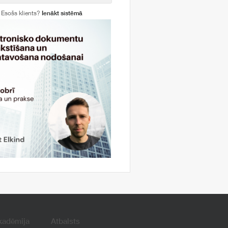
Esošs klients?
Ienākt sistēmā
kadēmija
Atbalsts