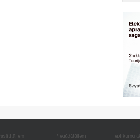
asūtītājiem
Piegādātājiem
Iepirkumu a