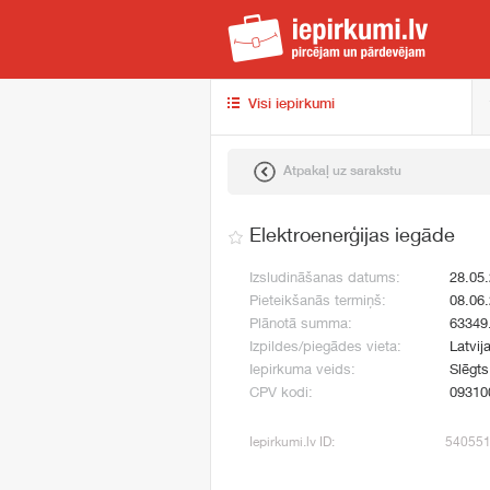
iep
Visi iepirkumi
Atpakaļ uz sarakstu
Elektroenerģijas iegāde
Izsludināšanas datums:
28.05
Pieteikšanās termiņš:
08.06
Plānotā summa:
63349
Izpildes/piegādes vieta:
Latvij
Iepirkuma veids:
Slēgt
CPV kodi:
09310
Iepirkumi.lv ID:
54055