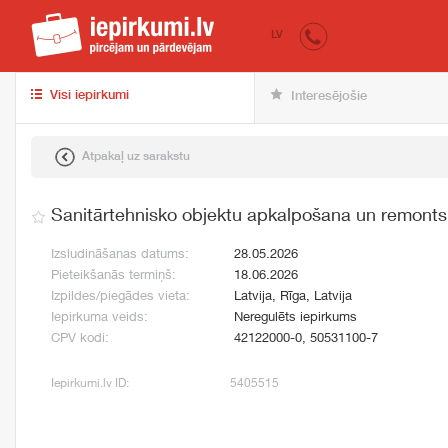
iepirkumi.lv
pir
LV
Visi iepirkumi
Interesējošie
Atpakaļ uz sarakstu
Sanitārtehnisko objektu apkalpošana un remonts
Izsludināšanas datums:
28.05.2026
Pieteikšanās termiņš:
18.06.2026
Izpildes/piegādes vieta:
Latvija, Rīga, Latvija
Iepirkuma veids:
Neregulēts iepirkums
CPV kodi:
42122000-0, 50531100-7
Iepirkumi.lv ID:
5405515