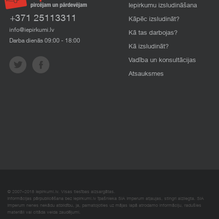
Iepirkumu izsludināšana
+371 25113311
Kāpēc izsludināt?
info@iepirkumi.lv
Kā tas darbojas?
Darba dienās 09:00 - 18:00
Kā izsludināt?
Vadība un konsultācijas
Atsauksmes
© 2007–2018 Iepirkumi.lv. Visas tiesības aizsargātas.
Informācijas pārpublicēšana bez iepirkumi.lv īpašnieka SIA Imperum atļaujas, stingri aizliegta. SIA
Imperum nenes nekādu atbildību, ja, pamatojoties uz mājas lapā atrodamo informāciju, radušies
materiāli vai citāda veida zaudējumi.