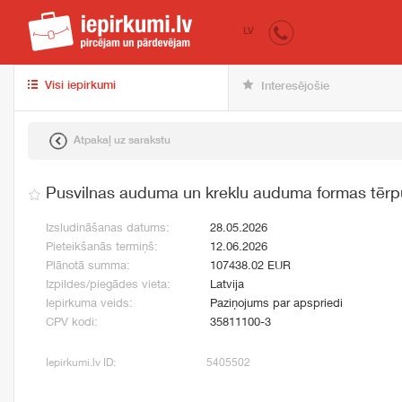
iepirkumi.lv
pir
LV
Visi iepirkumi
Interesējošie
Atpakaļ uz sarakstu
Pusvilnas auduma un kreklu auduma formas tērp
Izsludināšanas datums:
28.05.2026
Pieteikšanās termiņš:
12.06.2026
Plānotā summa:
107438.02 EUR
Izpildes/piegādes vieta:
Latvija
Iepirkuma veids:
Paziņojums par apspriedi
CPV kodi:
35811100-3
Iepirkumi.lv ID:
5405502