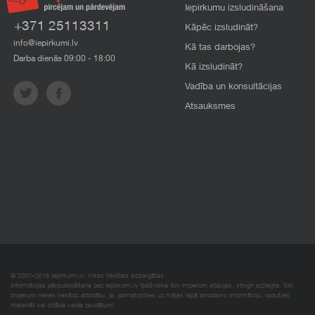
Iepirkumu izsludināšana
+371 25113311
Kāpēc izsludināt?
info@iepirkumi.lv
Kā tas darbojas?
Darba dienās 09:00 - 18:00
Kā izsludināt?
Vadība un konsultācijas
Atsauksmes
© 2007–2018 Iepirkumi.lv. Visas tiesības aizsargātas.
Informācijas pārpublicēšana bez iepirkumi.lv īpašnieka SIA Imperum atļaujas, stingri aizliegta. SIA
Imperum nenes nekādu atbildību, ja, pamatojoties uz mājas lapā atrodamo informāciju, radušies
materiāli vai citāda veida zaudējumi.