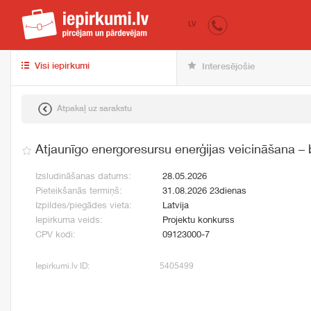
iepirkumi.lv
pir
LV
Visi iepirkumi
Interesējošie
Atpakaļ uz sarakstu
Atjaunīgo energoresursu enerģijas veicināšana –
Izsludināšanas datums:
28.05.2026
Pieteikšanās termiņš:
31.08.2026 23dienas
Izpildes/piegādes vieta:
Latvija
Iepirkuma veids:
Projektu konkurss
CPV kodi:
09123000-7
Iepirkumi.lv ID:
5405499