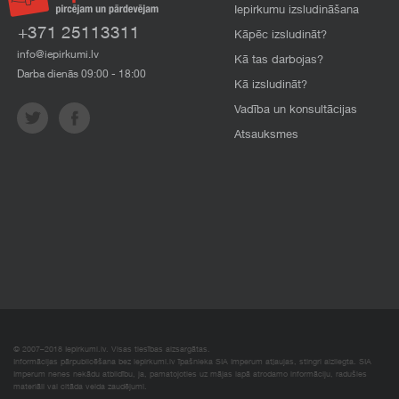
Iepirkumu izsludināšana
+371 25113311
Kāpēc izsludināt?
info@iepirkumi.lv
Kā tas darbojas?
Darba dienās 09:00 - 18:00
Kā izsludināt?
Vadība un konsultācijas
Atsauksmes
© 2007–2018 Iepirkumi.lv. Visas tiesības aizsargātas.
Informācijas pārpublicēšana bez iepirkumi.lv īpašnieka SIA Imperum atļaujas, stingri aizliegta. SIA
Imperum nenes nekādu atbildību, ja, pamatojoties uz mājas lapā atrodamo informāciju, radušies
materiāli vai citāda veida zaudējumi.