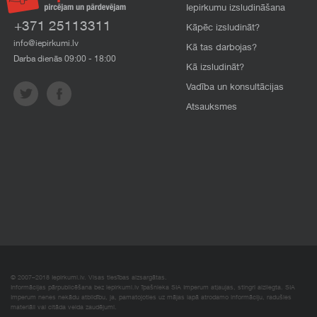
Iepirkumu izsludināšana
+371 25113311
Kāpēc izsludināt?
info@iepirkumi.lv
Kā tas darbojas?
Darba dienās 09:00 - 18:00
Kā izsludināt?
Vadība un konsultācijas
Atsauksmes
© 2007–2018 Iepirkumi.lv. Visas tiesības aizsargātas.
Informācijas pārpublicēšana bez iepirkumi.lv īpašnieka SIA Imperum atļaujas, stingri aizliegta. SIA
Imperum nenes nekādu atbildību, ja, pamatojoties uz mājas lapā atrodamo informāciju, radušies
materiāli vai citāda veida zaudējumi.