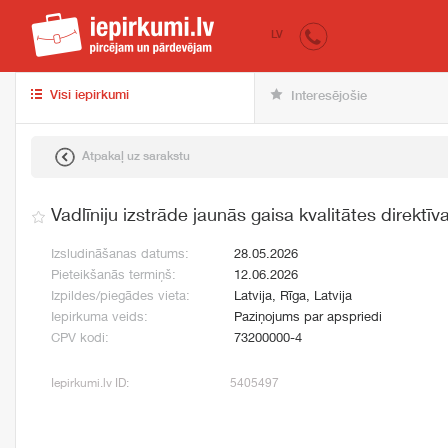
iepirkumi.lv
pir
LV
Visi iepirkumi
Interesējošie
Atpakaļ uz sarakstu
Vadlīniju izstrāde jaunās gaisa kvalitātes direktīv
Izsludināšanas datums:
28.05.2026
Pieteikšanās termiņš:
12.06.2026
Izpildes/piegādes vieta:
Latvija, Rīga, Latvija
Iepirkuma veids:
Paziņojums par apspriedi
CPV kodi:
73200000-4
Iepirkumi.lv ID:
5405497