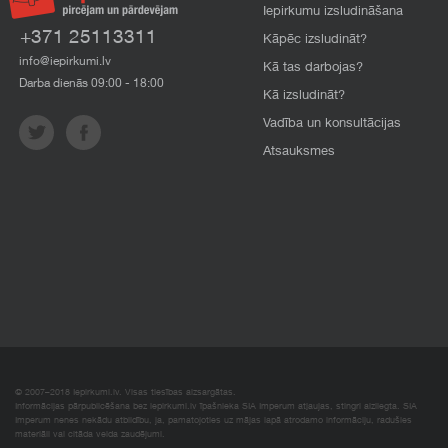
Iepirkumu izsludināšana
+371 25113311
Kāpēc izsludināt?
info@iepirkumi.lv
Kā tas darbojas?
Darba dienās 09:00 - 18:00
Kā izsludināt?
Vadība un konsultācijas
Atsauksmes
© 2007–2018 Iepirkumi.lv. Visas tiesības aizsargātas.
Informācijas pārpublicēšana bez iepirkumi.lv īpašnieka SIA Imperum atļaujas, stingri aizliegta. SIA
Imperum nenes nekādu atbildību, ja, pamatojoties uz mājas lapā atrodamo informāciju, radušies
materiāli vai citāda veida zaudējumi.