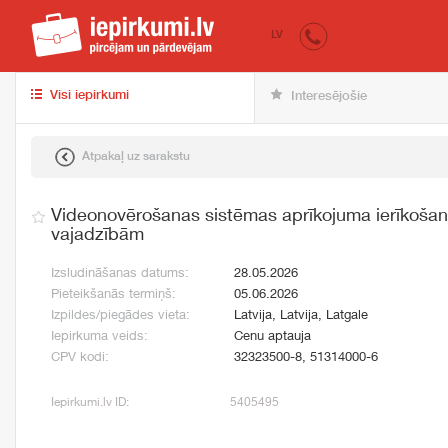
iepirkumi.lv
pir
LV
Visi iepirkumi
Interesējošie
Atpakaļ uz sarakstu
Videonovērošanas sistēmas aprīkojuma ierīkošan
vajadzībām
Izsludināšanas datums:
28.05.2026
Pieteikšanās termiņš:
05.06.2026
Izpildes/piegādes vieta:
Latvija, Latvija, Latgale
Iepirkuma veids:
Cenu aptauja
CPV kodi:
32323500-8, 51314000-6
Iepirkumi.lv ID:
5405495