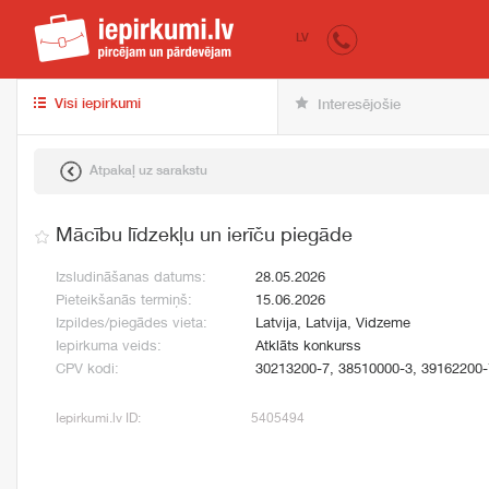
iepirkumi.lv
pir
LV
Visi iepirkumi
Interesējošie
Atpakaļ uz sarakstu
Mācību līdzekļu un ierīču piegāde
Izsludināšanas datums:
28.05.2026
Pieteikšanās termiņš:
15.06.2026
Izpildes/piegādes vieta:
Latvija, Latvija, Vidzeme
Iepirkuma veids:
Atklāts konkurss
CPV kodi:
30213200-7, 38510000-3, 39162200-
Iepirkumi.lv ID:
5405494