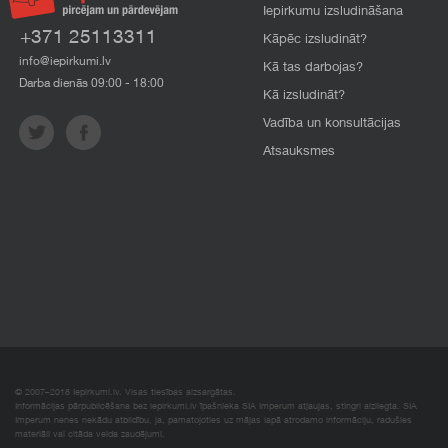
Iepirkumu izsludināšana
+371 25113311
Kāpēc izsludināt?
info@iepirkumi.lv
Kā tas darbojas?
Darba dienās 09:00 - 18:00
Kā izsludināt?
Vadība un konsultācijas
Atsauksmes
© 2007–2018 Iepirkumi.lv. Visas tiesības aizsargātas.
Informācijas pārpublicēšana bez iepirkumi.lv īpašnieka SIA Imperum atļaujas, stingri aizliegta. SIA
Imperum nenes nekādu atbildību, ja, pamatojoties uz mājas lapā atrodamo informāciju, radušies
materiāli vai citāda veida zaudējumi.