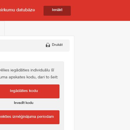
pirkumu datubāze
Ienākt
Drukāt
vēlies iegādāties individuālu šī
kuma apskates kodu, dari to šeit:
Iegādāties kodu
Ievadīt kodu
teikties izmēģinājuma periodam