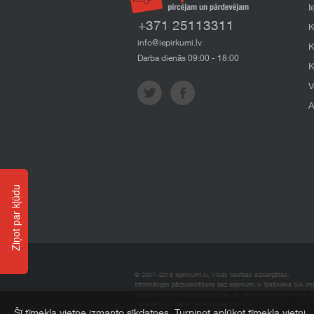
I
+371 25113311
K
info@iepirkumi.lv
K
Darba dienās 09:00 - 18:00
K
V
A
Ziņot par kļūdu
© 2007–2018 Iepirkumi.lv. Visas tiesības aizsargātas.
Informācijas pārpublicēšana bez iepirkumi.lv īpašnieka SIA Impe
Imperum nenes nekādu atbildību, ja, pamatojoties uz mājas l
materiāli vai citāda veida zaudējumi.