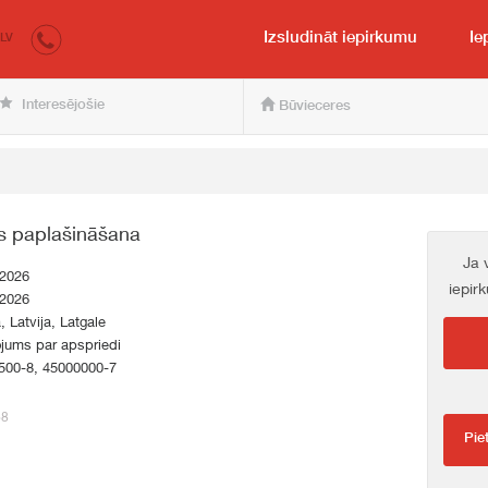
irkumi.lv
pircējam un pārdevējam
Izsludināt iepirkumu
Ie
LV
Interesējošie
Būvieceres
s paplašināšana
Ja 
.2026
iepir
.2026
a, Latvija, Latgale
jums par apspriedi
500-8, 45000000-7
68
Pie