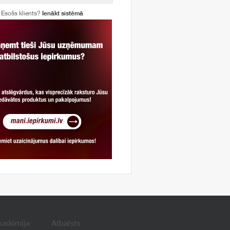
Esošs klients?
Ienākt sistēmā
kadēmija
Atbalsts