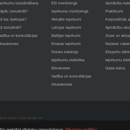
epirkumu izsludināšana
EIS monitorings
Apmācību kal
āpēc izsludināt?
Iepirkumu monitorings
Praktikumi
ā tas darbojas?
Aktuālie iepirkumi
Korporatīvās 
ā izsludināt?
Latvijas iepirkumi
Apmācību ab
adība un konsultācijas
Baltijas iepirkumi
Ziņas un aktua
tsauksmes
Eiropas iepirkumi
Nozares vaka
Nozaru katalogs
Ekspertu atbil
Iepirkumu statistika
Iepirkumu bibl
Būvieceres
Gada balva
Vadība un konsultācijas
Atsauksmes
rum atļaujas, stingri aizliegta. SIA
apā atrodamo informāciju, radušies