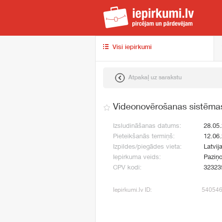
iep
Visi iepirkumi
Atpakaļ uz sarakstu
Videonovērošanas sistēma
Izsludināšanas datums:
28.05
Pieteikšanās termiņš:
12.06
Izpildes/piegādes vieta:
Latvij
Iepirkuma veids:
Paziņo
CPV kodi:
32323
Iepirkumi.lv ID:
54054