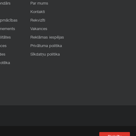
endārs
Par mums
Kontakti
apmācības
Rekvizīti
onements
Vakances
litātes
Reklāmas iespējas
nces
Privātuma politika
des
Sīkdatņu politika
iotēka