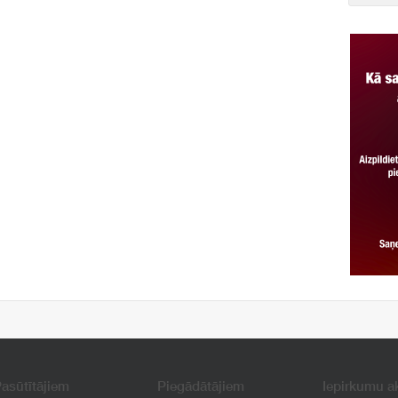
asūtītājiem
Piegādātājiem
Iepirkumu a