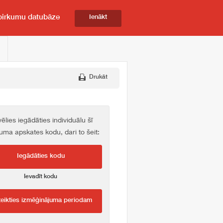
pirkumu datubāze
Ienākt
Drukāt
vēlies iegādāties individuālu šī
kuma apskates kodu, dari to šeit:
Iegādāties kodu
Ievadīt kodu
teikties izmēģinājuma periodam