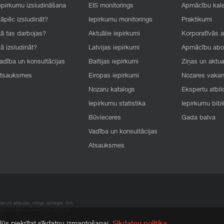
epirkumu izsludināšana
EIS monitorings
Apmācību kal
āpēc izsludināt?
Iepirkumu monitorings
Praktikumi
ā tas darbojas?
Aktuālie iepirkumi
Korporatīvās 
ā izsludināt?
Latvijas iepirkumi
Apmācību ab
adība un konsultācijas
Baltijas iepirkumi
Ziņas un aktua
tsauksmes
Eiropas iepirkumi
Nozares vaka
Nozaru katalogs
Ekspertu atbil
Iepirkumu statistika
Iepirkumu bibl
Būvieceres
Gada balva
Vadība un konsultācijas
Atsauksmes
rum atļaujas, stingri aizliegta. SIA
apā atrodamo informāciju, radušies