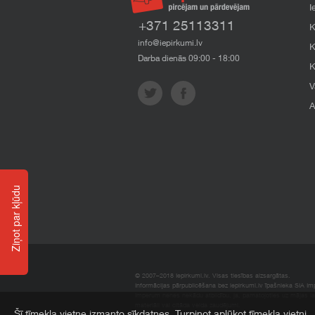
I
+371 25113311
K
info@iepirkumi.lv
K
Darba dienās 09:00 - 18:00
K
V
A
Ziņot par kļūdu
© 2007–2018 Iepirkumi.lv. Visas tiesības aizsargātas.
Informācijas pārpublicēšana bez iepirkumi.lv īpašnieka SIA Impe
Imperum nenes nekādu atbildību, ja, pamatojoties uz mājas l
materiāli vai citāda veida zaudējumi.