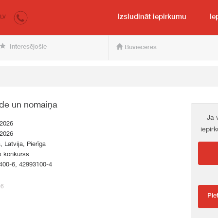
irkumi.lv
pircējam un pārdevējam
Izsludināt iepirkumu
Ie
LV
Interesējošie
Būvieceres
āde un nomaiņa
Ja 
.2026
iepir
.2026
, Latvija, Pierīga
s konkurss
400-6, 42993100-4
56
Pie