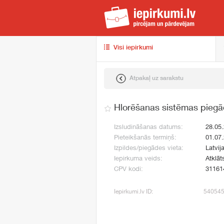
iep
Visi iepirkumi
Atpakaļ uz sarakstu
Hlorēšanas sistēmas pieg
Izsludināšanas datums:
28.05
Pieteikšanās termiņš:
01.07
Izpildes/piegādes vieta:
Latvija
Iepirkuma veids:
Atklāt
CPV kodi:
31161
Iepirkumi.lv ID:
54054