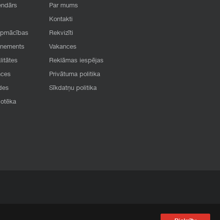
endārs
Par mums
Kontakti
apmācības
Rekvizīti
onements
Vakances
litātes
Reklāmas iespējas
nces
Privātuma politika
des
Sīkdatņu politika
iotēka