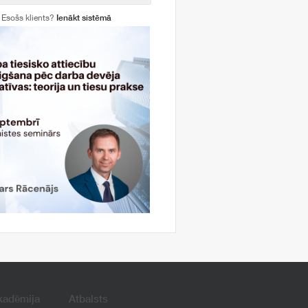
Esošs klients?
Ienākt sistēmā
kadēmija
Atbalsts