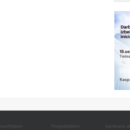
asūtītājiem
Piegādātājiem
Iepirkumu a