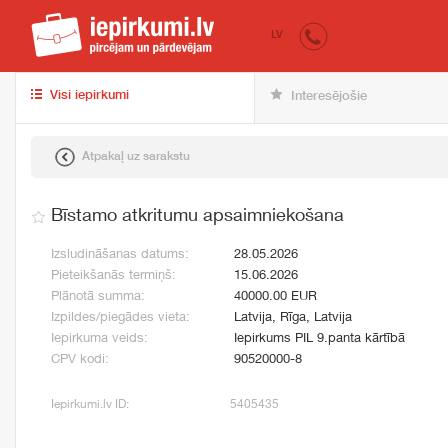
iepirkumi.lv
pir
LV
Visi iepirkumi
Interesējošie
Atpakaļ uz sarakstu
Bīstamo atkritumu apsaimniekošana
Izsludināšanas datums:
28.05.2026
Pieteikšanās termiņš:
15.06.2026
Plānotā summa:
40000.00 EUR
Izpildes/piegādes vieta:
Latvija, Rīga, Latvija
Iepirkuma veids:
Iepirkums PIL 9.panta kārtībā
CPV kodi:
90520000-8
Iepirkumi.lv ID:
5405435