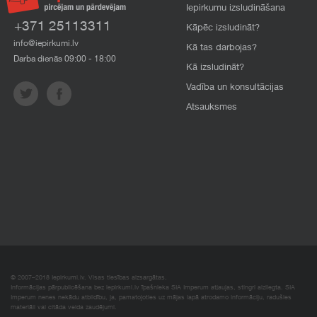
Iepirkumu izsludināšana
+371 25113311
Kāpēc izsludināt?
info@iepirkumi.lv
Kā tas darbojas?
Darba dienās 09:00 - 18:00
Kā izsludināt?
Vadība un konsultācijas
Atsauksmes
© 2007–2018 Iepirkumi.lv. Visas tiesības aizsargātas.
Informācijas pārpublicēšana bez iepirkumi.lv īpašnieka SIA Imperum atļaujas, stingri aizliegta. SIA
Imperum nenes nekādu atbildību, ja, pamatojoties uz mājas lapā atrodamo informāciju, radušies
materiāli vai citāda veida zaudējumi.