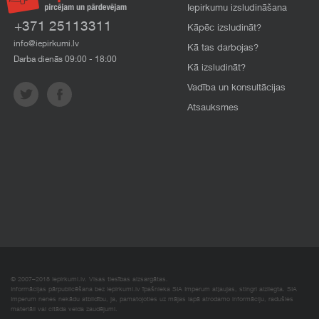
Iepirkumu izsludināšana
+371 25113311
Kāpēc izsludināt?
info@iepirkumi.lv
Kā tas darbojas?
Darba dienās 09:00 - 18:00
Kā izsludināt?
Vadība un konsultācijas
Atsauksmes
© 2007–2018 Iepirkumi.lv. Visas tiesības aizsargātas.
Informācijas pārpublicēšana bez iepirkumi.lv īpašnieka SIA Imperum atļaujas, stingri aizliegta. SIA
Imperum nenes nekādu atbildību, ja, pamatojoties uz mājas lapā atrodamo informāciju, radušies
materiāli vai citāda veida zaudējumi.