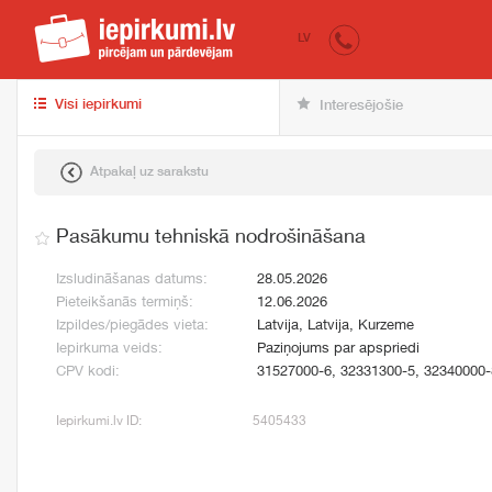
iepirkumi.lv
pir
LV
Visi iepirkumi
Interesējošie
Atpakaļ uz sarakstu
Pasākumu tehniskā nodrošināšana
Izsludināšanas datums:
28.05.2026
Pieteikšanās termiņš:
12.06.2026
Izpildes/piegādes vieta:
Latvija, Latvija, Kurzeme
Iepirkuma veids:
Paziņojums par apspriedi
CPV kodi:
31527000-6, 32331300-5, 32340000-
Iepirkumi.lv ID:
5405433