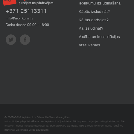
Iepirkumu izsludināšana
+371 25113311
Kāpēc izsludināt?
info@iepirkumi.lv
Kā tas darbojas?
Darba dienās 09:00 - 18:00
Kā izsludināt?
Vadība un konsultācijas
Atsauksmes
© 2007–2018 Iepirkumi.lv. Visas tiesības aizsargātas.
Informācijas pārpublicēšana bez iepirkumi.lv īpašnieka SIA Imperum atļaujas, stingri aizliegta. SIA
Imperum nenes nekādu atbildību, ja, pamatojoties uz mājas lapā atrodamo informāciju, radušies
materiāli vai citāda veida zaudējumi.