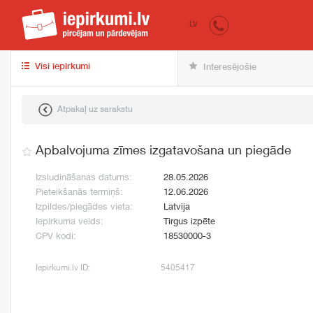
iepirkumi.lv
pir
LV
Visi iepirkumi
Interesējošie
Atpakaļ uz sarakstu
Apbalvojuma zīmes izgatavošana un piegāde
Izsludināšanas datums:
28.05.2026
Pieteikšanās termiņš:
12.06.2026
Izpildes/piegādes vieta:
Latvija
Iepirkuma veids:
Tirgus izpēte
CPV kodi:
18530000-3
Iepirkumi.lv ID:
5405417