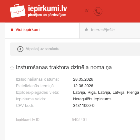
iepirkumi.lv
pir
LV
Visi iepirkumi
Interesējošie
Atpakaļ uz sarakstu
Izstumšanas traktora dzinēja nomaiņa
Izsludināšanas datums:
28.05.2026
Pieteikšanās termiņš:
12.06.2026
Izpildes/piegādes vieta:
Latvija, Rīga, Latvija, Latvija, Pierīga
Iepirkuma veids:
Neregulēts iepirkums
CPV kodi:
34311000-0
Iepirkumi.lv ID:
5405401