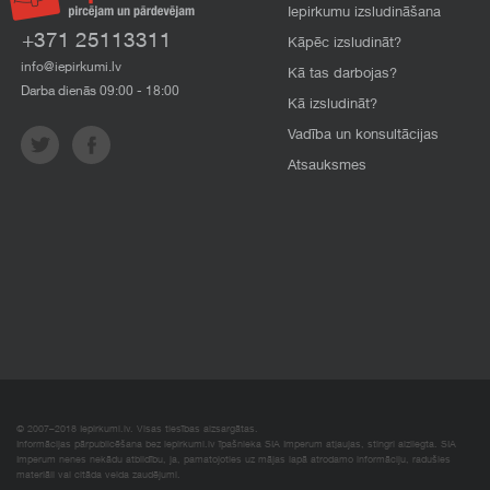
Iepirkumu izsludināšana
+371 25113311
Kāpēc izsludināt?
info@iepirkumi.lv
Kā tas darbojas?
Darba dienās 09:00 - 18:00
Kā izsludināt?
Vadība un konsultācijas
Atsauksmes
© 2007–2018 Iepirkumi.lv. Visas tiesības aizsargātas.
Informācijas pārpublicēšana bez iepirkumi.lv īpašnieka SIA Imperum atļaujas, stingri aizliegta. SIA
Imperum nenes nekādu atbildību, ja, pamatojoties uz mājas lapā atrodamo informāciju, radušies
materiāli vai citāda veida zaudējumi.