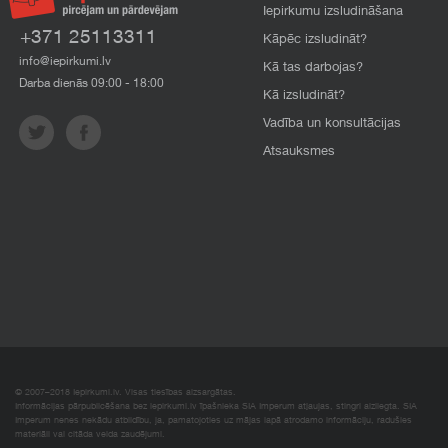
Iepirkumu izsludināšana
+371 25113311
Kāpēc izsludināt?
info@iepirkumi.lv
Kā tas darbojas?
Darba dienās 09:00 - 18:00
Kā izsludināt?
Vadība un konsultācijas
Atsauksmes
© 2007–2018 Iepirkumi.lv. Visas tiesības aizsargātas.
Informācijas pārpublicēšana bez iepirkumi.lv īpašnieka SIA Imperum atļaujas, stingri aizliegta. SIA
Imperum nenes nekādu atbildību, ja, pamatojoties uz mājas lapā atrodamo informāciju, radušies
materiāli vai citāda veida zaudējumi.