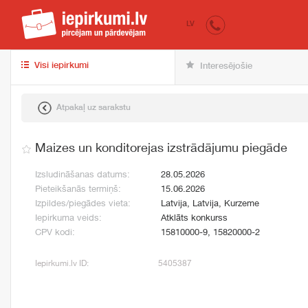
iepirkumi.lv
pir
LV
Visi iepirkumi
Interesējošie
Atpakaļ uz sarakstu
Maizes un konditorejas izstrādājumu piegāde
Izsludināšanas datums:
28.05.2026
Pieteikšanās termiņš:
15.06.2026
Izpildes/piegādes vieta:
Latvija, Latvija, Kurzeme
Iepirkuma veids:
Atklāts konkurss
CPV kodi:
15810000-9, 15820000-2
Iepirkumi.lv ID:
5405387