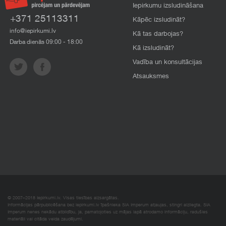
Iepirkumu izsludināšana
+371 25113311
Kāpēc izsludināt?
info@iepirkumi.lv
Kā tas darbojas?
Darba dienās 09:00 - 18:00
Kā izsludināt?
Vadība un konsultācijas
Atsauksmes
© 2007–2018 Iepirkumi.lv. Visas tiesības aizsargātas.
Informācijas pārpublicēšana bez iepirkumi.lv īpašnieka SIA Imperum atļaujas, stingri aizliegta. SIA
Imperum nenes nekādu atbildību, ja, pamatojoties uz mājas lapā atrodamo informāciju, radušies
materiāli vai citāda veida zaudējumi.