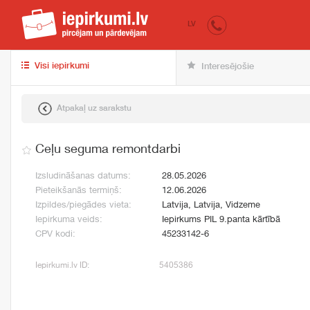
iepirkumi.lv
pir
LV
Visi iepirkumi
Interesējošie
Atpakaļ uz sarakstu
Ceļu seguma remontdarbi
Izsludināšanas datums:
28.05.2026
Pieteikšanās termiņš:
12.06.2026
Izpildes/piegādes vieta:
Latvija, Latvija, Vidzeme
Iepirkuma veids:
Iepirkums PIL 9.panta kārtībā
CPV kodi:
45233142-6
Iepirkumi.lv ID:
5405386