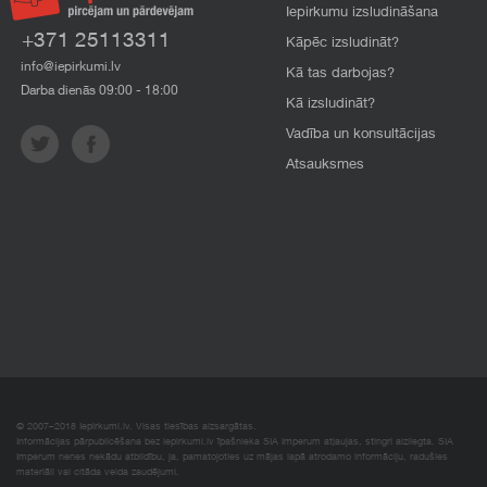
Iepirkumu izsludināšana
+371 25113311
Kāpēc izsludināt?
info@iepirkumi.lv
Kā tas darbojas?
Darba dienās 09:00 - 18:00
Kā izsludināt?
Vadība un konsultācijas
Atsauksmes
© 2007–2018 Iepirkumi.lv. Visas tiesības aizsargātas.
Informācijas pārpublicēšana bez iepirkumi.lv īpašnieka SIA Imperum atļaujas, stingri aizliegta. SIA
Imperum nenes nekādu atbildību, ja, pamatojoties uz mājas lapā atrodamo informāciju, radušies
materiāli vai citāda veida zaudējumi.