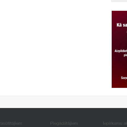
asūtītājiem
Piegādātājiem
Iepirkumu a