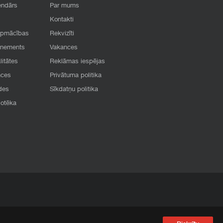
endārs
Par mums
Kontakti
apmācības
Rekvizīti
onements
Vakances
litātes
Reklāmas iespējas
nces
Privātuma politika
des
Sīkdatņu politika
iotēka