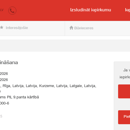
irkumi.lv
pircējam un pārdevējam
Izsludināt iepirkumu
Ie
LV
Interesējošie
Būvieceres
šināšana
Ja 
.2026
iepir
.2026
a, Rīga, Latvija, Latvija, Kurzeme, Latvija, Latgale, Latvija,
a
ums PIL 9.panta kārtībā
000-6
65
Pie