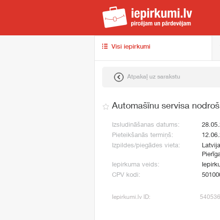
iep
Visi iepirkumi
Atpakaļ uz sarakstu
Automašīnu servisa nodro
Izsludināšanas datums:
28.05
Pieteikšanās termiņš:
12.06
Izpildes/piegādes vieta:
Latvij
Pierīg
Iepirkuma veids:
Iepirk
CPV kodi:
50100
Iepirkumi.lv ID:
54053