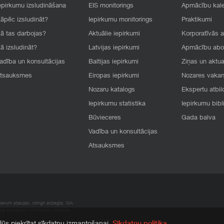
epirkumu izsludināšana
EIS monitorings
Apmācību kal
āpēc izsludināt?
Iepirkumu monitorings
Praktikumi
ā tas darbojas?
Aktuālie iepirkumi
Korporatīvās 
ā izsludināt?
Latvijas iepirkumi
Apmācību ab
adība un konsultācijas
Baltijas iepirkumi
Ziņas un aktua
tsauksmes
Eiropas iepirkumi
Nozares vaka
Nozaru katalogs
Ekspertu atbil
Iepirkumu statistika
Iepirkumu bibl
Būvieceres
Gada balva
Vadība un konsultācijas
Atsauksmes
rum atļaujas, stingri aizliegta. SIA
apā atrodamo informāciju, radušies