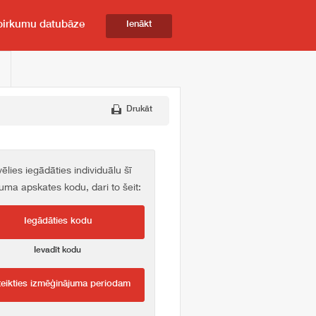
pirkumu datubāze
Ienākt
Drukāt
vēlies iegādāties individuālu šī
kuma apskates kodu, dari to šeit:
Iegādāties kodu
Ievadīt kodu
teikties izmēģinājuma periodam