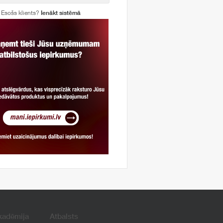
Esošs klients?
Ienākt sistēmā
kadēmija
Atbalsts