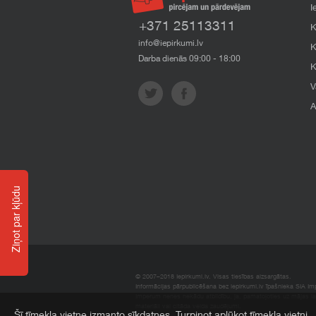
I
+371 25113311
K
info@iepirkumi.lv
K
Darba dienās 09:00 - 18:00
K
V
A
Ziņot par kļūdu
© 2007–2018 Iepirkumi.lv. Visas tiesības aizsargātas.
Informācijas pārpublicēšana bez iepirkumi.lv īpašnieka SIA Impe
Imperum nenes nekādu atbildību, ja, pamatojoties uz mājas l
materiāli vai citāda veida zaudējumi.