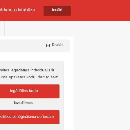
pirkumu datubāze
Ienākt
Drukāt
vēlies iegādāties individuālu šī
kuma apskates kodu, dari to šeit:
Iegādāties kodu
Ievadīt kodu
teikties izmēģinājuma periodam