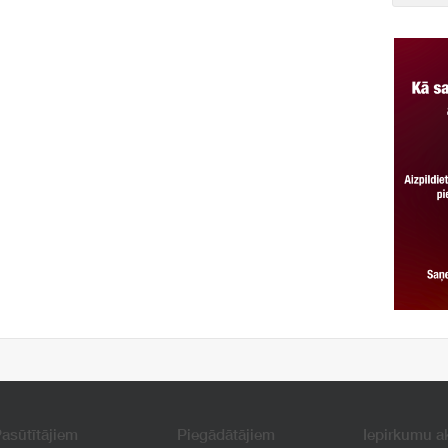
asūtītājiem
Piegādātājiem
Iepirkumu a