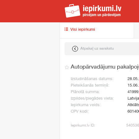
iep
Visi iepirkumi
Atpakaļ uz sarakstu
Autopārvadājumu pakalpoj
Izsludināšanas datums:
28.05
Pieteikšanās termiņš:
15.06
Plānotā summa:
41999
Izpildes/piegādes vieta:
Latvij
Iepirkuma veids:
Atklāt
CPV kodi:
60140
Iepirkumi.lv ID:
54053