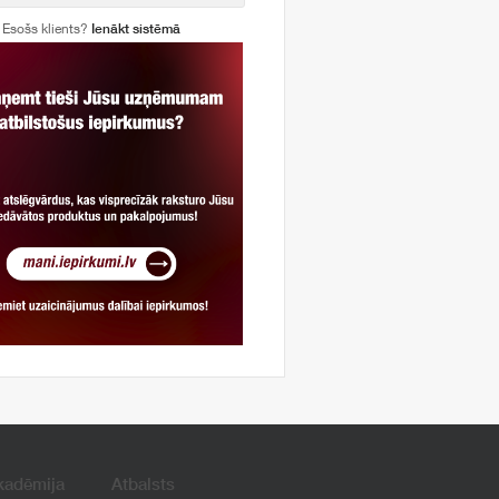
Esošs klients?
Ienākt sistēmā
kadēmija
Atbalsts