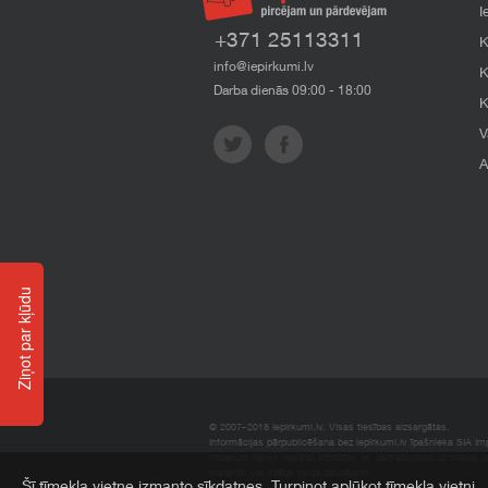
I
+371 25113311
K
info@iepirkumi.lv
K
Darba dienās 09:00 - 18:00
K
V
A
Ziņot par kļūdu
© 2007–2018 Iepirkumi.lv. Visas tiesības aizsargātas.
Informācijas pārpublicēšana bez iepirkumi.lv īpašnieka SIA Impe
Imperum nenes nekādu atbildību, ja, pamatojoties uz mājas l
materiāli vai citāda veida zaudējumi.