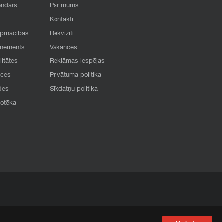
endārs
Par mums
Kontakti
apmācības
Rekvizīti
onements
Vakances
litātes
Reklāmas iespējas
nces
Privātuma politika
des
Sīkdatņu politika
iotēka