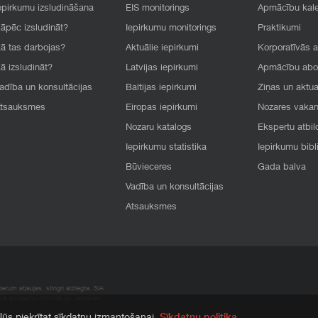
epirkumu izsludināšana
EIS monitorings
Apmācību kal
āpēc izsludināt?
Iepirkumu monitorings
Praktikumi
ā tas darbojas?
Aktuālie iepirkumi
Korporatīvās 
ā izsludināt?
Latvijas iepirkumi
Apmācību ab
adība un konsultācijas
Baltijas iepirkumi
Ziņas un aktua
tsauksmes
Eiropas iepirkumi
Nozares vaka
Nozaru katalogs
Ekspertu atbil
Iepirkumu statistika
Iepirkumu bibl
Būvieceres
Gada balva
Vadība un konsultācijas
Atsauksmes
rum atļaujas, stingri aizliegta. SIA
apā atrodamo informāciju, radušies