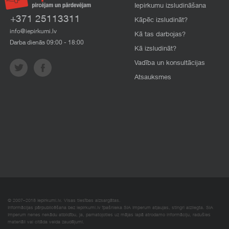
Iepirkumu izsludināšana
+371 25113311
Kāpēc izsludināt?
info@iepirkumi.lv
Kā tas darbojas?
Darba dienās 09:00 - 18:00
Kā izsludināt?
Vadība un konsultācijas
Atsauksmes
© 2007–2018 Iepirkumi.lv. Visas tiesības aizsargātas.
Informācijas pārpublicēšana bez iepirkumi.lv īpašnieka SIA Imperum atļaujas, stingri aizliegta. SIA
Imperum nenes nekādu atbildību, ja, pamatojoties uz mājas lapā atrodamo informāciju, radušies
materiāli vai citāda veida zaudējumi.