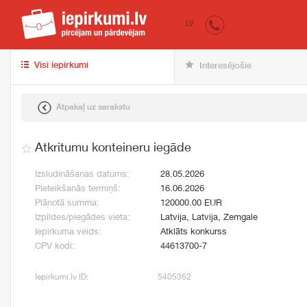
iepirkumi.lv
pir
LV
Visi iepirkumi
Interesējošie
Atpakaļ uz sarakstu
Atkritumu konteineru iegāde
Izsludināšanas datums:
28.05.2026
Pieteikšanās termiņš:
16.06.2026
Plānotā summa:
120000.00 EUR
Izpildes/piegādes vieta:
Latvija, Latvija, Zemgale
Iepirkuma veids:
Atklāts konkurss
CPV kodi:
44613700-7
Iepirkumi.lv ID:
5405362