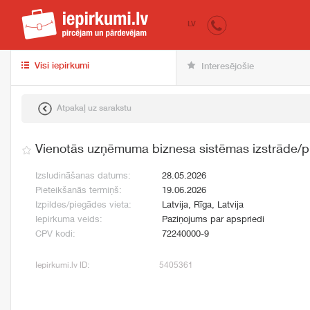
iepirkumi.lv
pir
LV
Visi iepirkumi
Interesējošie
Atpakaļ uz sarakstu
Vienotās uzņēmuma biznesa sistēmas izstrāde/
Izsludināšanas datums:
28.05.2026
Pieteikšanās termiņš:
19.06.2026
Izpildes/piegādes vieta:
Latvija, Rīga, Latvija
Iepirkuma veids:
Paziņojums par apspriedi
CPV kodi:
72240000-9
Iepirkumi.lv ID:
5405361