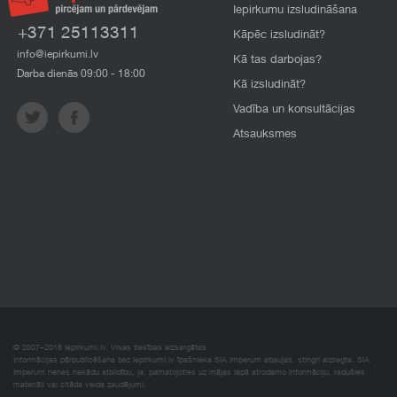
Iepirkumu izsludināšana
+371 25113311
Kāpēc izsludināt?
info@iepirkumi.lv
Kā tas darbojas?
Darba dienās 09:00 - 18:00
Kā izsludināt?
Vadība un konsultācijas
Atsauksmes
© 2007–2018 Iepirkumi.lv. Visas tiesības aizsargātas.
Informācijas pārpublicēšana bez iepirkumi.lv īpašnieka SIA Imperum atļaujas, stingri aizliegta. SIA
Imperum nenes nekādu atbildību, ja, pamatojoties uz mājas lapā atrodamo informāciju, radušies
materiāli vai citāda veida zaudējumi.