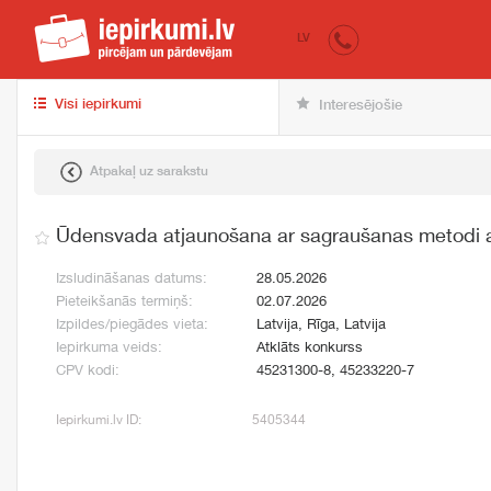
iepirkumi.lv
pir
LV
Visi iepirkumi
Interesējošie
Atpakaļ uz sarakstu
Ūdensvada atjaunošana ar sagraušanas metodi
Izsludināšanas datums:
28.05.2026
Pieteikšanās termiņš:
02.07.2026
Izpildes/piegādes vieta:
Latvija, Rīga, Latvija
Iepirkuma veids:
Atklāts konkurss
CPV kodi:
45231300-8, 45233220-7
Iepirkumi.lv ID:
5405344