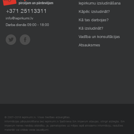
Iepirkumu izsludināšana
+371 25113311
Kāpēc izsludināt?
info@iepirkumi.lv
Kā tas darbojas?
Darba dienās 09:00 - 18:00
Kā izsludināt?
Vadība un konsultācijas
Atsauksmes
© 2007–2018 Iepirkumi.lv. Visas tiesības aizsargātas.
Informācijas pārpublicēšana bez iepirkumi.lv īpašnieka SIA Imperum atļaujas, stingri aizliegta. SIA
Imperum nenes nekādu atbildību, ja, pamatojoties uz mājas lapā atrodamo informāciju, radušies
materiāli vai citāda veida zaudējumi.