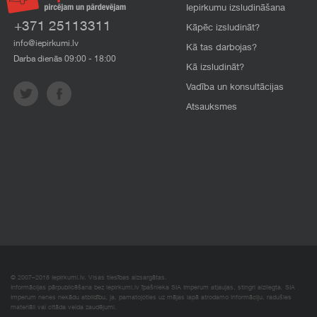
Iepirkumu izsludināšana
+371 25113311
Kāpēc izsludināt?
info@iepirkumi.lv
Kā tas darbojas?
Darba dienās 09:00 - 18:00
Kā izsludināt?
Vadība un konsultācijas
Atsauksmes
© 2007–2018 Iepirkumi.lv. Visas tiesības aizsargātas.
Informācijas pārpublicēšana bez iepirkumi.lv īpašnieka SIA Imperum atļaujas, stingri aizliegta. SIA
Imperum nenes nekādu atbildību, ja, pamatojoties uz mājas lapā atrodamo informāciju, radušies
materiāli vai citāda veida zaudējumi.