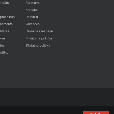
endārs
Par mums
Kontakti
apmācības
Rekvizīti
onements
Vakances
litātes
Reklāmas iespējas
nces
Privātuma politika
des
Sīkdatņu politika
iotēka