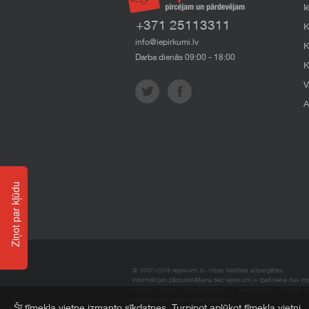
I
+371 25113311
K
info@iepirkumi.lv
K
Darba dienās 09:00 - 18:00
K
V
A
Ziņot par kļūdu
© 2007–2018 Iepirkumi.lv. Visas tiesības aizsargātas.
Informācijas pārpublicēšana bez iepirkumi.lv īpašnieka SIA Impe
Imperum nenes nekādu atbildību, ja, pamatojoties uz mājas l
materiāli vai citāda veida zaudējumi.