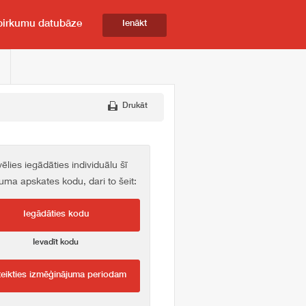
pirkumu datubāze
Ienākt
Drukāt
vēlies iegādāties individuālu šī
kuma apskates kodu, dari to šeit:
Iegādāties kodu
Ievadīt kodu
teikties izmēģinājuma periodam