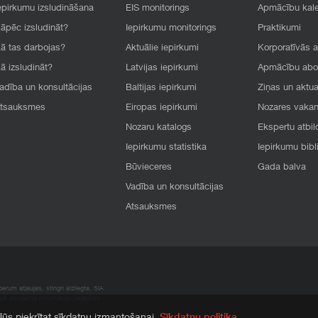
epirkumu izsludināšana
EIS monitorings
Apmācību kal
āpēc izsludināt?
Iepirkumu monitorings
Praktikumi
ā tas darbojas?
Aktuālie iepirkumi
Korporatīvās 
ā izsludināt?
Latvijas iepirkumi
Apmācību ab
adība un konsultācijas
Baltijas iepirkumi
Ziņas un aktua
tsauksmes
Eiropas iepirkumi
Nozares vaka
Nozaru katalogs
Ekspertu atbil
Iepirkumu statistika
Iepirkumu bibl
Būvieceres
Gada balva
Vadība un konsultācijas
Atsauksmes
rum atļaujas, stingri aizliegta. SIA
apā atrodamo informāciju, radušies