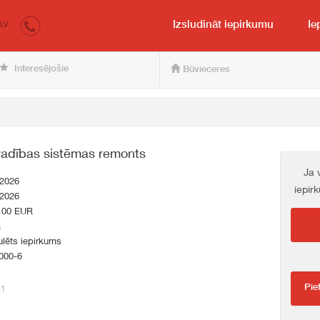
irkumi.lv
pircējam un pārdevējam
Izsludināt iepirkumu
Ie
LV
Interesējošie
Būvieceres
 vadības sistēmas remonts
Ja 
.2026
iepir
.2026
.00 EUR
a
lēts iepirkums
000-6
Pie
81