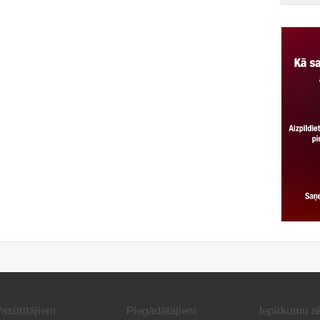
asūtītājiem
Piegādātājiem
Iepirkumu a