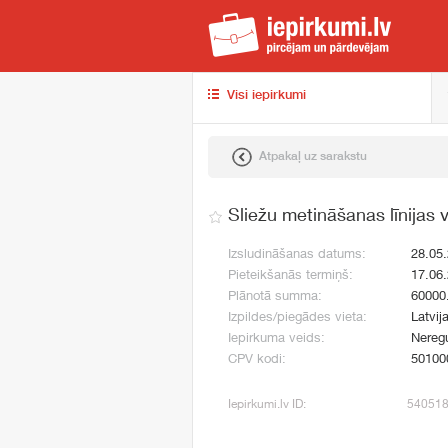
iep
Visi iepirkumi
Atpakaļ uz sarakstu
Sliežu metināšanas līnijas
Izsludināšanas datums:
28.05
Pieteikšanās termiņš:
17.06
Plānotā summa:
60000
Izpildes/piegādes vieta:
Latvij
Iepirkuma veids:
Neregu
CPV kodi:
50100
Iepirkumi.lv ID:
54051