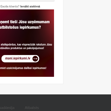
Esošs klients?
Ienākt sistēmā
kadēmija
Atbalsts