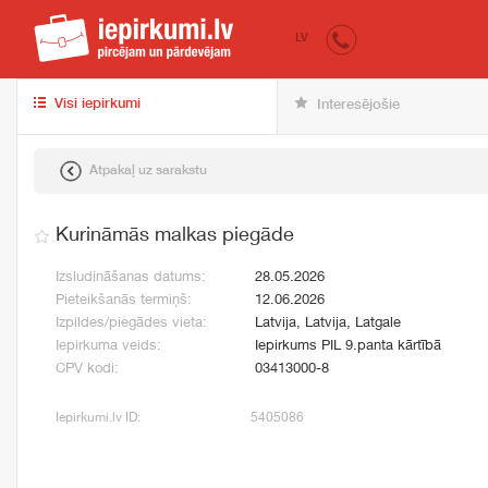
iepirkumi.lv
pir
LV
Visi iepirkumi
Interesējošie
Atpakaļ uz sarakstu
Kurināmās malkas piegāde
Izsludināšanas datums:
28.05.2026
Pieteikšanās termiņš:
12.06.2026
Izpildes/piegādes vieta:
Latvija, Latvija, Latgale
Iepirkuma veids:
Iepirkums PIL 9.panta kārtībā
CPV kodi:
03413000-8
Iepirkumi.lv ID:
5405086