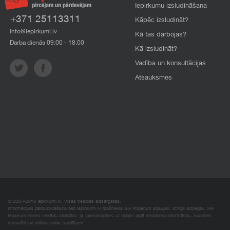
Iepirkumu izsludināšana
+371 25113311
Kāpēc izsludināt?
info@iepirkumi.lv
Kā tas darbojas?
Darba dienās 09:00 - 18:00
Kā izsludināt?
Vadība un konsultācijas
Atsauksmes
© 2007–2018 Iepirkumi.lv. Visas tiesības aizsargātas.
Informācijas pārpublicēšana bez iepirkumi.lv īpašnieka SIA Imperum atļaujas, stingri aizliegta. SIA
Imperum nenes nekādu atbildību, ja, pamatojoties uz mājas lapā atrodamo informāciju, radušies
materiāli vai citāda veida zaudējumi.