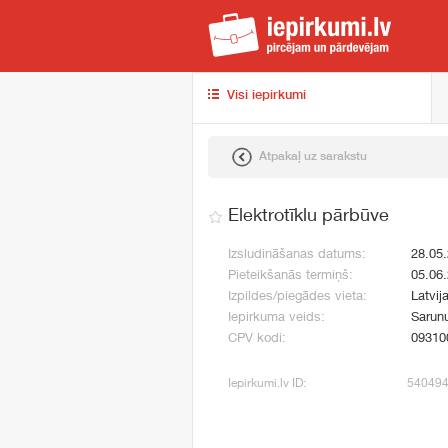
iep
Visi iepirkumi
Atpakaļ uz sarakstu
Elektrotīklu pārbūve
Izsludināšanas datums:
28.05
Pieteikšanās termiņš:
05.06
Izpildes/piegādes vieta:
Latvij
Iepirkuma veids:
Sarun
CPV kodi:
09310
Iepirkumi.lv ID:
54049