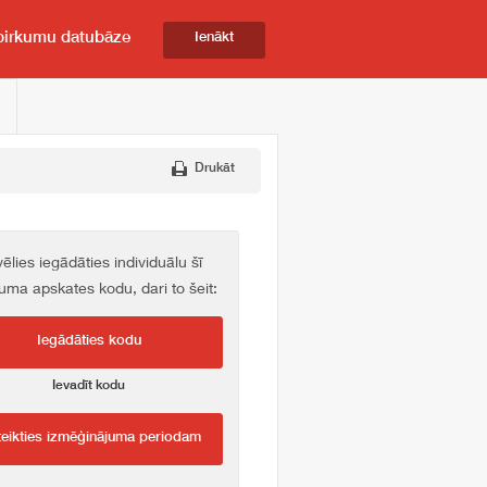
pirkumu datubāze
Ienākt
Drukāt
vēlies iegādāties individuālu šī
kuma apskates kodu, dari to šeit:
Iegādāties kodu
Ievadīt kodu
teikties izmēģinājuma periodam