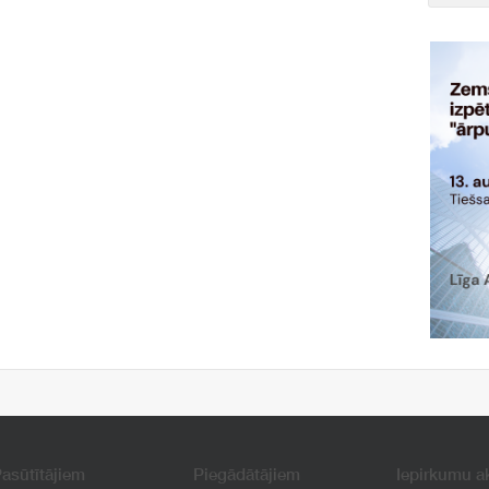
asūtītājiem
Piegādātājiem
Iepirkumu a