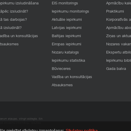
epirkumu izsludināšana
EIS monitorings
Apmācību kal
āpēc izsludināt?
Iepirkumu monitorings
Praktikumi
ā tas darbojas?
Aktuālie iepirkumi
Korporatīvās 
ā izsludināt?
Latvijas iepirkumi
Apmācību ab
adība un konsultācijas
Baltijas iepirkumi
Ziņas un aktua
tsauksmes
Eiropas iepirkumi
Nozares vaka
Nozaru katalogs
Ekspertu atbil
Iepirkumu statistika
Iepirkumu bibl
Būvieceres
Gada balva
Vadība un konsultācijas
Atsauksmes
rum atļaujas, stingri aizliegta. SIA
apā atrodamo informāciju, radušies