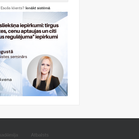
Esošs klients?
Ienākt sistēmā
kadēmija
Atbalsts