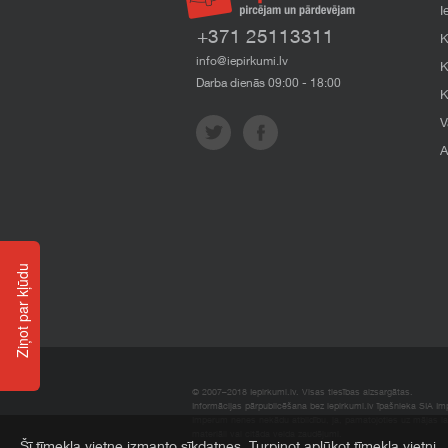
I
+371 25113311
K
info@iepirkumi.lv
K
Darba dienās 09:00 - 18:00
K
V
A
Ziņot par kļūdu
© 2007–2018 Iepirkumi.lv. Visas tiesības aizsargātas.
Informācijas pārpublicēšana bez iepirkumi.lv īpašnieka SIA Impe
Imperum nenes nekādu atbildību, ja, pamatojoties uz mājas l
materiāli vai citāda veida zaudējumi.