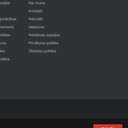
endārs
Par mums
Kontakti
apmācības
Rekvizīti
onements
Vakances
litātes
Reklāmas iespējas
nces
Privātuma politika
des
Sīkdatņu politika
iotēka