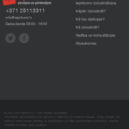
Iepirkumu izsludināšana
+371 25113311
Kāpēc izsludināt?
info@iepirkumi.lv
Kā tas darbojas?
Darba dienās 09:00 - 18:00
Kā izsludināt?
Vadība un konsultācijas
Atsauksmes
© 2007–2018 Iepirkumi.lv. Visas tiesības aizsargātas.
Informācijas pārpublicēšana bez iepirkumi.lv īpašnieka SIA Imperum atļaujas, stingri aizliegta. SIA
Imperum nenes nekādu atbildību, ja, pamatojoties uz mājas lapā atrodamo informāciju, radušies
materiāli vai citāda veida zaudējumi.