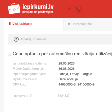
iepirkumi.lv
pir
LV
Visi iepirkumi
Interesējošie
Atpakaļ uz sarakstu
Cenu aptauja par automašīnu realizāciju-utilizācij
Izsludināšanas datums:
28.05.2026
Pieteikšanās termiņš:
16.06.2026
Izpildes/piegādes vieta:
Latvija, Latvija, Latgale
Iepirkuma veids:
Cenu aptauja
CPV kodi:
14630000-6, 34100000-8
Iepirkumi.lv ID:
5404827