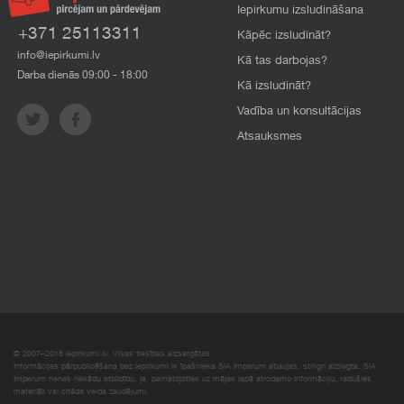
Iepirkumu izsludināšana
+371 25113311
Kāpēc izsludināt?
info@iepirkumi.lv
Kā tas darbojas?
Darba dienās 09:00 - 18:00
Kā izsludināt?
Vadība un konsultācijas
Atsauksmes
© 2007–2018 Iepirkumi.lv. Visas tiesības aizsargātas.
Informācijas pārpublicēšana bez iepirkumi.lv īpašnieka SIA Imperum atļaujas, stingri aizliegta. SIA
Imperum nenes nekādu atbildību, ja, pamatojoties uz mājas lapā atrodamo informāciju, radušies
materiāli vai citāda veida zaudējumi.