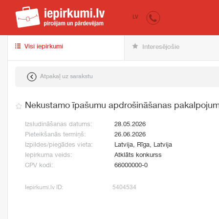
iepirkumi.lv
pir
LV
Visi iepirkumi
Interesējošie
Atpakaļ uz sarakstu
Nekustamo īpašumu apdrošināšanas pakalpojum
Izsludināšanas datums:
28.05.2026
Pieteikšanās termiņš:
26.06.2026
Izpildes/piegādes vieta:
Latvija, Rīga, Latvija
Iepirkuma veids:
Atklāts konkurss
CPV kodi:
66000000-0
Iepirkumi.lv ID:
5404534