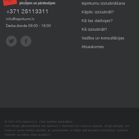
Iepirkumu izsludināšana
+371 25113311
Kāpēc izsludināt?
info@iepirkumi.lv
Kā tas darbojas?
Darba dienās 09:00 - 18:00
Kā izsludināt?
Vadība un konsultācijas
Atsauksmes
© 2007–2018 Iepirkumi.lv. Visas tiesības aizsargātas.
Informācijas pārpublicēšana bez iepirkumi.lv īpašnieka SIA Imperum atļaujas, stingri aizliegta. SIA
Imperum nenes nekādu atbildību, ja, pamatojoties uz mājas lapā atrodamo informāciju, radušies
materiāli vai citāda veida zaudējumi.