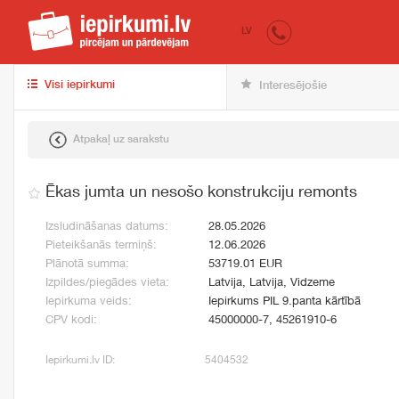
iepirkumi.lv
pir
LV
Visi iepirkumi
Interesējošie
Atpakaļ uz sarakstu
Ēkas jumta un nesošo konstrukciju remonts
Izsludināšanas datums:
28.05.2026
Pieteikšanās termiņš:
12.06.2026
Plānotā summa:
53719.01 EUR
Izpildes/piegādes vieta:
Latvija, Latvija, Vidzeme
Iepirkuma veids:
Iepirkums PIL 9.panta kārtībā
CPV kodi:
45000000-7, 45261910-6
Iepirkumi.lv ID:
5404532