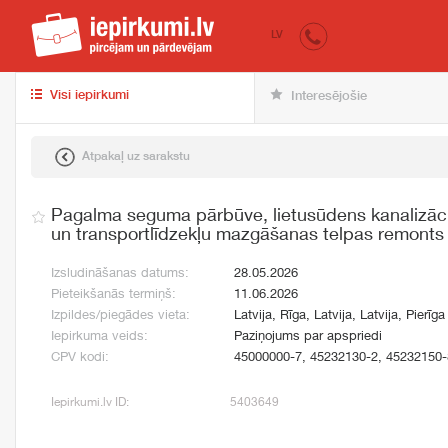
iepirkumi.lv
pir
LV
Visi iepirkumi
Interesējošie
Atpakaļ uz sarakstu
Pagalma seguma pārbūve, lietusūdens kanalizācij
un transportlīdzekļu mazgāšanas telpas remonts
Izsludināšanas datums:
28.05.2026
Pieteikšanās termiņš:
11.06.2026
Izpildes/piegādes vieta:
Latvija, Rīga, Latvija, Latvija, Pierīga
Iepirkuma veids:
Paziņojums par apspriedi
CPV kodi:
45000000-7, 45232130-2, 45232150-
Iepirkumi.lv ID:
5403649