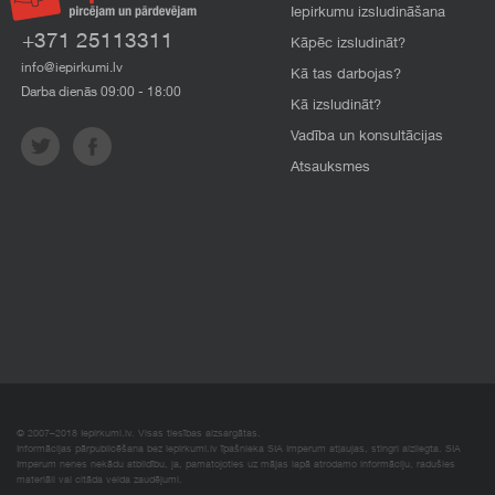
Iepirkumu izsludināšana
+371 25113311
Kāpēc izsludināt?
info@iepirkumi.lv
Kā tas darbojas?
Darba dienās 09:00 - 18:00
Kā izsludināt?
Vadība un konsultācijas
Atsauksmes
© 2007–2018 Iepirkumi.lv. Visas tiesības aizsargātas.
Informācijas pārpublicēšana bez iepirkumi.lv īpašnieka SIA Imperum atļaujas, stingri aizliegta. SIA
Imperum nenes nekādu atbildību, ja, pamatojoties uz mājas lapā atrodamo informāciju, radušies
materiāli vai citāda veida zaudējumi.