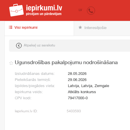
iepirkumi.lv
pir
LV
Visi iepirkumi
Interesējošie
Atpakaļ uz sarakstu
Ugunsdrošības pakalpojumu nodrošināšana
Izsludināšanas datums:
28.05.2026
Pieteikšanās termiņš:
29.06.2026
Izpildes/piegādes vieta:
Latvija, Latvija, Zemgale
Iepirkuma veids:
Atklāts konkurss
CPV kodi:
79417000-0
Iepirkumi.lv ID:
5403593