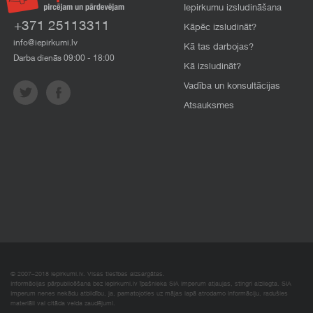
Iepirkumu izsludināšana
+371 25113311
Kāpēc izsludināt?
info@iepirkumi.lv
Kā tas darbojas?
Darba dienās 09:00 - 18:00
Kā izsludināt?
Vadība un konsultācijas
Atsauksmes
© 2007–2018 Iepirkumi.lv. Visas tiesības aizsargātas.
Informācijas pārpublicēšana bez iepirkumi.lv īpašnieka SIA Imperum atļaujas, stingri aizliegta. SIA
Imperum nenes nekādu atbildību, ja, pamatojoties uz mājas lapā atrodamo informāciju, radušies
materiāli vai citāda veida zaudējumi.