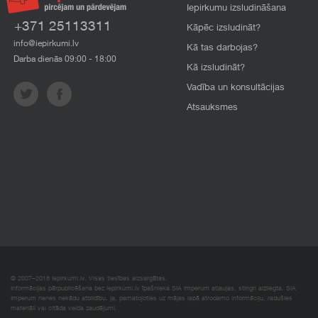
Iepirkumu izsludināšana
+371 25113311
Kāpēc izsludināt?
info@iepirkumi.lv
Kā tas darbojas?
Darba dienās 09:00 - 18:00
Kā izsludināt?
Vadība un konsultācijas
Atsauksmes
© 2007–2018 Iepirkumi.lv. Visas tiesības aizsargātas.
Informācijas pārpublicēšana bez iepirkumi.lv īpašnieka SIA Imperum atļaujas, stingri aizliegta. SIA
Imperum nenes nekādu atbildību, ja, pamatojoties uz mājas lapā atrodamo informāciju, radušies
materiāli vai citāda veida zaudējumi.