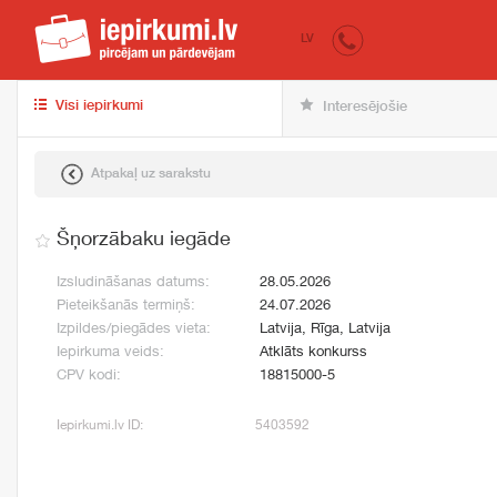
iepirkumi.lv
pir
LV
Visi iepirkumi
Interesējošie
Atpakaļ uz sarakstu
Šņorzābaku iegāde
Izsludināšanas datums:
28.05.2026
Pieteikšanās termiņš:
24.07.2026
Izpildes/piegādes vieta:
Latvija, Rīga, Latvija
Iepirkuma veids:
Atklāts konkurss
CPV kodi:
18815000-5
Iepirkumi.lv ID:
5403592