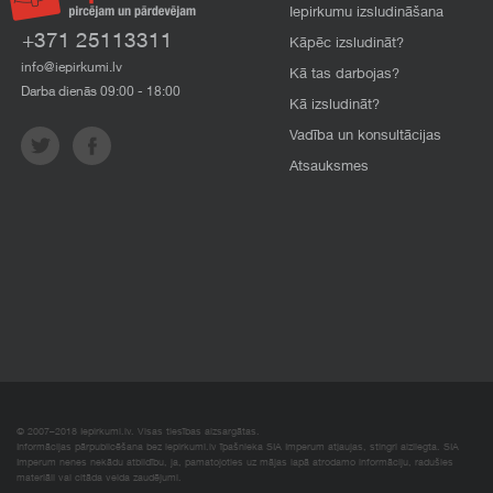
Iepirkumu izsludināšana
+371 25113311
Kāpēc izsludināt?
info@iepirkumi.lv
Kā tas darbojas?
Darba dienās 09:00 - 18:00
Kā izsludināt?
Vadība un konsultācijas
Atsauksmes
© 2007–2018 Iepirkumi.lv. Visas tiesības aizsargātas.
Informācijas pārpublicēšana bez iepirkumi.lv īpašnieka SIA Imperum atļaujas, stingri aizliegta. SIA
Imperum nenes nekādu atbildību, ja, pamatojoties uz mājas lapā atrodamo informāciju, radušies
materiāli vai citāda veida zaudējumi.