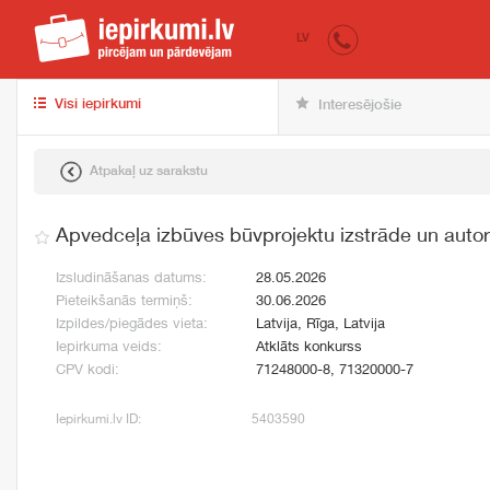
iepirkumi.lv
pir
LV
Visi iepirkumi
Interesējošie
Atpakaļ uz sarakstu
Apvedceļa izbūves būvprojektu izstrāde un auto
Izsludināšanas datums:
28.05.2026
Pieteikšanās termiņš:
30.06.2026
Izpildes/piegādes vieta:
Latvija, Rīga, Latvija
Iepirkuma veids:
Atklāts konkurss
CPV kodi:
71248000-8, 71320000-7
Iepirkumi.lv ID:
5403590