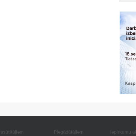
asūtītājiem
Piegādātājiem
Iepirkumu a