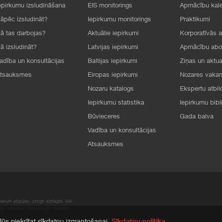
epirkumu izsludināšana
EIS monitorings
Apmācību kal
āpēc izsludināt?
Iepirkumu monitorings
Praktikumi
ā tas darbojas?
Aktuālie iepirkumi
Korporatīvās 
ā izsludināt?
Latvijas iepirkumi
Apmācību ab
adība un konsultācijas
Baltijas iepirkumi
Ziņas un aktua
tsauksmes
Eiropas iepirkumi
Nozares vaka
Nozaru katalogs
Ekspertu atbil
Iepirkumu statistika
Iepirkumu bibl
Būvieceres
Gada balva
Vadība un konsultācijas
Atsauksmes
rum atļaujas, stingri aizliegta. SIA
apā atrodamo informāciju, radušies