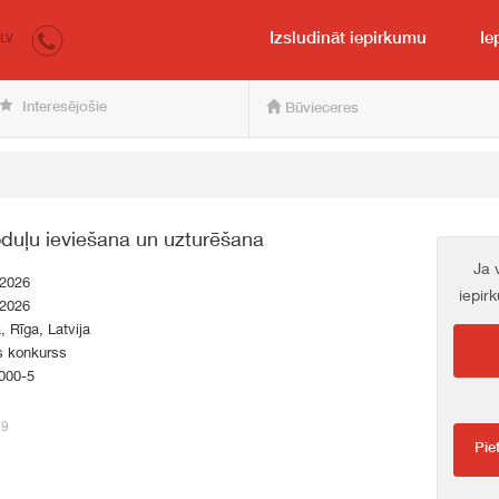
irkumi.lv
pircējam un pārdevējam
Izsludināt iepirkumu
Ie
LV
Interesējošie
Būvieceres
ļu ieviešana un uzturēšana
Ja 
.2026
iepir
.2026
a, Rīga, Latvija
s konkurss
000-5
79
Pie