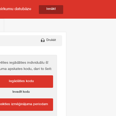
pirkumu datubāze
Ienākt
Drukāt
vēlies iegādāties individuālu šī
kuma apskates kodu, dari to šeit:
Iegādāties kodu
Ievadīt kodu
teikties izmēģinājuma periodam