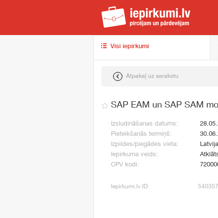
iep
Visi iepirkumi
Atpakaļ uz sarakstu
SAP EAM un SAP SAM modu
Izsludināšanas datums:
28.05
Pieteikšanās termiņš:
30.06
Izpildes/piegādes vieta:
Latvij
Iepirkuma veids:
Atklāt
CPV kodi:
72000
Iepirkumi.lv ID:
54035