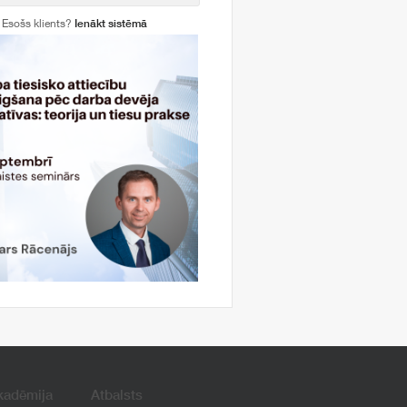
Esošs klients?
Ienākt sistēmā
kadēmija
Atbalsts