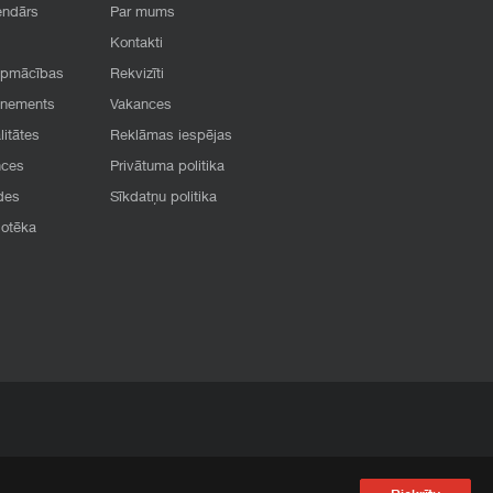
endārs
Par mums
Kontakti
apmācības
Rekvizīti
onements
Vakances
litātes
Reklāmas iespējas
nces
Privātuma politika
des
Sīkdatņu politika
iotēka