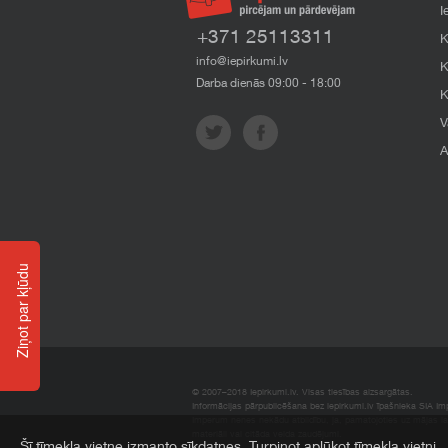
I
+371 25113311
K
info@iepirkumi.lv
K
Darba dienās 09:00 - 18:00
K
V
A
Ziņot par kļūdu
© 2007–2018 Iepirkumi.lv. Visas tiesības aizsargātas.
Informācijas pārpublicēšana bez iepirkumi.lv īpašnieka SIA Impe
Imperum nenes nekādu atbildību, ja, pamatojoties uz mājas l
materiāli vai citāda veida zaudējumi.