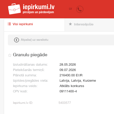
iepirkumi.lv
pir
LV
Visi iepirkumi
Interesējošie
Atpakaļ uz sarakstu
Granulu piegāde
Izsludināšanas datums:
28.05.2026
Pieteikšanās termiņš:
09.07.2026
Plānotā summa:
216400.00 EUR
Izpildes/piegādes vieta:
Latvija, Latvija, Kurzeme
Iepirkuma veids:
Atklāts konkurss
CPV kodi:
09111400-4
Iepirkumi.lv ID:
5403577