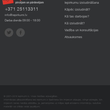
Iepirkumu izsludināšana
+371 25113311
Kāpēc izsludināt?
info@iepirkumi.lv
Kā tas darbojas?
Darba dienās 09:00 - 18:00
Kā izsludināt?
Vadība un konsultācijas
Atsauksmes
© 2007–2018 Iepirkumi.lv. Visas tiesības aizsargātas.
Informācijas pārpublicēšana bez iepirkumi.lv īpašnieka SIA Imperum atļaujas, stingri aizliegta. SIA
Imperum nenes nekādu atbildību, ja, pamatojoties uz mājas lapā atrodamo informāciju, radušies
materiāli vai citāda veida zaudējumi.