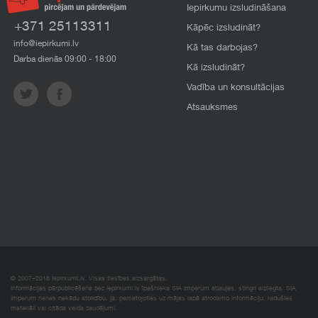
Iepirkumu izsludināšana
+371 25113311
Kāpēc izsludināt?
info@iepirkumi.lv
Kā tas darbojas?
Darba dienās 09:00 - 18:00
Kā izsludināt?
Vadība un konsultācijas
Atsauksmes
© 2007–2018 Iepirkumi.lv. Visas tiesības aizsargātas.
Informācijas pārpublicēšana bez iepirkumi.lv īpašnieka SIA Imperum atļaujas, stingri aizliegta. SIA
Imperum nenes nekādu atbildību, ja, pamatojoties uz mājas lapā atrodamo informāciju, radušies
materiāli vai citāda veida zaudējumi.