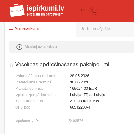
iepirkumi.lv
pir
LV
Visi iepirkumi
Interesējošie
Atpakaļ uz sarakstu
Veselības apdrošināšanas pakalpojumi
Izsludināšanas datums:
28.05.2026
Pieteikšanās termiņš:
30.06.2026
Plānotā summa:
165024.00 EUR
Izpildes/piegādes vieta:
Latvija, Rīga, Latvija
Iepirkuma veids:
Atklāts konkurss
CPV kodi:
66512200-4
Iepirkumi.lv ID:
5403576