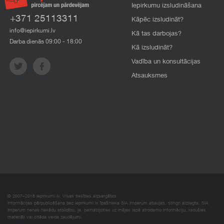
Iepirkumu izsludināšana
+371 25113311
Kāpēc izsludināt?
info@iepirkumi.lv
Kā tas darbojas?
Darba dienās 09:00 - 18:00
Kā izsludināt?
Vadība un konsultācijas
Atsauksmes
© 2007–2018 Iepirkumi.lv. Visas tiesības aizsargātas.
Informācijas pārpublicēšana bez iepirkumi.lv īpašnieka SIA Imperum atļaujas, stingri aizliegta. SIA
Imperum nenes nekādu atbildību, ja, pamatojoties uz mājas lapā atrodamo informāciju, radušies
materiāli vai citāda veida zaudējumi.