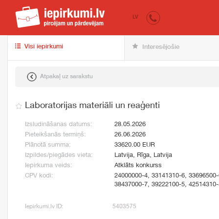
iepirkumi.lv
pir
LV
Visi iepirkumi
Interesējošie
Atpakaļ uz sarakstu
Laboratorijas materiāli un reaģenti
Izsludināšanas datums:
28.05.2026
Pieteikšanās termiņš:
26.06.2026
Plānotā summa:
33620.00 EUR
Izpildes/piegādes vieta:
Latvija, Rīga, Latvija
Iepirkuma veids:
Atklāts konkurss
CPV kodi:
24000000-4, 33141310-6, 33696500-
38437000-7, 39222100-5, 42514310-
Iepirkumi.lv ID:
5403575