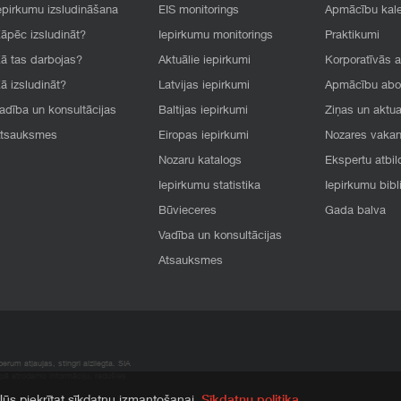
epirkumu izsludināšana
EIS monitorings
Apmācību kal
āpēc izsludināt?
Iepirkumu monitorings
Praktikumi
ā tas darbojas?
Aktuālie iepirkumi
Korporatīvās 
ā izsludināt?
Latvijas iepirkumi
Apmācību ab
adība un konsultācijas
Baltijas iepirkumi
Ziņas un aktua
tsauksmes
Eiropas iepirkumi
Nozares vaka
Nozaru katalogs
Ekspertu atbil
Iepirkumu statistika
Iepirkumu bibl
Būvieceres
Gada balva
Vadība un konsultācijas
Atsauksmes
rum atļaujas, stingri aizliegta. SIA
apā atrodamo informāciju, radušies