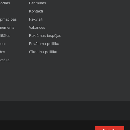
endārs
Par mums
Kontakti
apmācības
Rekvizīti
onements
Vakances
litātes
Reklāmas iespējas
nces
Privātuma politika
des
Sīkdatņu politika
iotēka