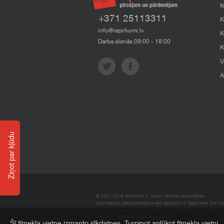
I
+371 25113311
K
info@iepirkumi.lv
K
Darba dienās 09:00 - 18:00
K
V
A
Ziņot par kļūdu
© 2007–2018 Iepirkumi.lv. Visas tiesības aizsargātas.
Informācijas pārpublicēšana bez iepirkumi.lv īpašnieka SIA Impe
Imperum nenes nekādu atbildību, ja, pamatojoties uz mājas l
materiāli vai citāda veida zaudējumi.