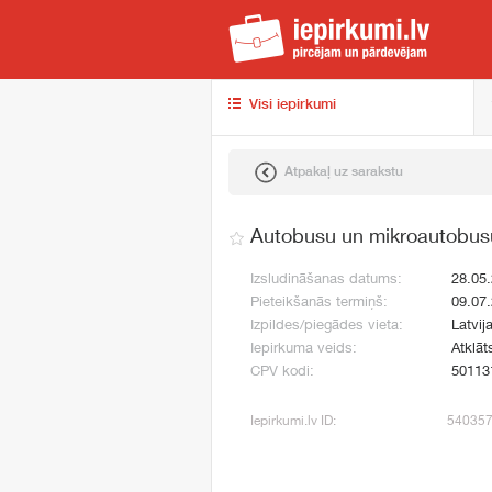
iep
Visi iepirkumi
Atpakaļ uz sarakstu
Autobusu un mikroautobus
Izsludināšanas datums:
28.05
Pieteikšanās termiņš:
09.07
Izpildes/piegādes vieta:
Latvij
Iepirkuma veids:
Atklāt
CPV kodi:
50113
Iepirkumi.lv ID:
54035