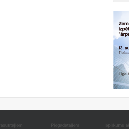
asūtītājiem
Piegādātājiem
Iepirkumu a