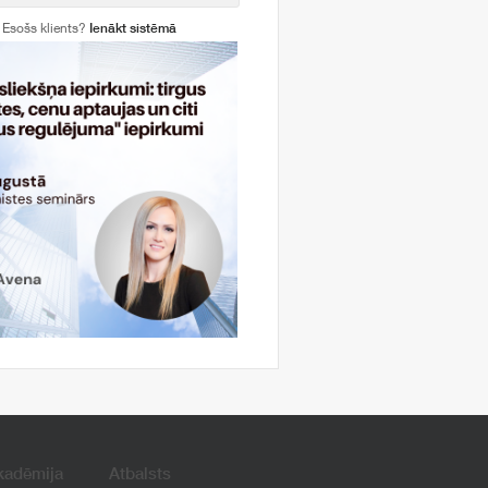
Esošs klients?
Ienākt sistēmā
kadēmija
Atbalsts