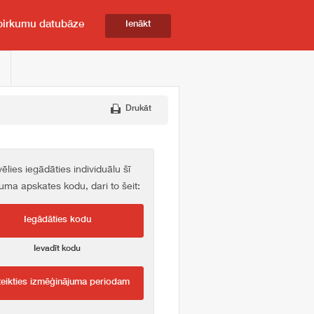
pirkumu datubāze
Ienākt
Drukāt
vēlies iegādāties individuālu šī
kuma apskates kodu, dari to šeit:
Iegādāties kodu
Ievadīt kodu
teikties izmēģinājuma periodam