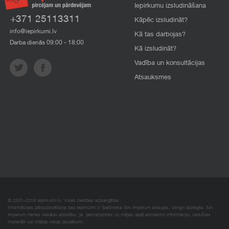
Iepirkumu izsludināšana
+371 25113311
Kāpēc izsludināt?
info@iepirkumi.lv
Kā tas darbojas?
Darba dienās 09:00 - 18:00
Kā izsludināt?
Vadība un konsultācijas
Atsauksmes
© 2007–2018 Iepirkumi.lv. Visas tiesības aizsargātas.
Informācijas pārpublicēšana bez iepirkumi.lv īpašnieka SIA Imperum atļaujas, stingri aizliegta. SIA
Imperum nenes nekādu atbildību, ja, pamatojoties uz mājas lapā atrodamo informāciju, radušies
materiāli vai citāda veida zaudējumi.