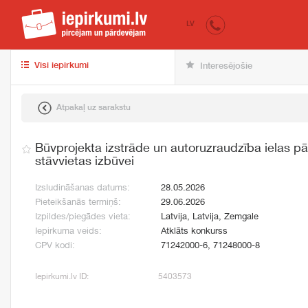
iepirkumi.lv
pir
LV
Visi iepirkumi
Interesējošie
Atpakaļ uz sarakstu
Būvprojekta izstrāde un autoruzraudzība ielas p
stāvvietas izbūvei
Izsludināšanas datums:
28.05.2026
Pieteikšanās termiņš:
29.06.2026
Izpildes/piegādes vieta:
Latvija, Latvija, Zemgale
Iepirkuma veids:
Atklāts konkurss
CPV kodi:
71242000-6, 71248000-8
Iepirkumi.lv ID:
5403573